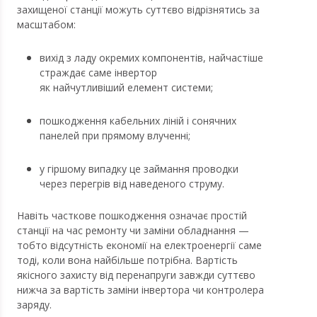
захищеної станції можуть суттєво відрізнятись за
масштабом:
вихід з ладу окремих компонентів, найчастіше
страждає саме інвертор
як найчутливіший елемент системи;
пошкодження кабельних ліній і сонячних
панелей при прямому влученні;
у гіршому випадку це займання проводки
через перегрів від наведеного струму.
Навіть часткове пошкодження означає простій
станції на час ремонту чи заміни обладнання —
тобто відсутність економії на електроенергії саме
тоді, коли вона найбільше потрібна. Вартість
якісного захисту від перенапруги завжди суттєво
нижча за вартість заміни інвертора чи контролера
заряду.