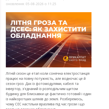
оновлення: 05-08-2026 о 11:25
Літній сезон це етап коли сонячна електростанція
працює на повну потужність, але водночас це й
сезон гроз. Дах із фотомодулями, кабелі та
інвертор, з'єднаний із розподільчим щитом
будинку для блискавки це фактично готовий і один
із найкоротших шляхів до землі. Розберемось,
чому СЕС настільки вразлива під час грози і що