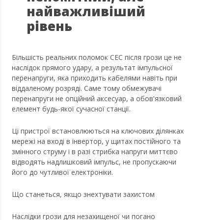
найважливіший
рівень
Більшість реальних поломок СЕС після грози це не
наслідок прямого удару, а результат імпульсної
перенапруги, яка приходить кабелями навіть при
віддаленому розряді. Саме тому обмежувачі
перенапруги не опційний аксесуар, а обов'язковий
елемент будь-якої сучасної станції.
Ці пристрої встановлюються на ключових ділянках
мережі на вході в інвертор, у щитах постійного та
змінного струму і в разі стрибка напруги миттєво
відводять надлишковий імпульс, не пропускаючи
його до чутливої електроніки.
Що станеться, якщо знехтувати захистом
Наслідки грози для незахищеної чи погано