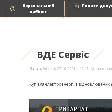
Персональний
Подати докум
ня природного газу
Енергоаудит
ВДЕ Сервіс
кабінет
ВДЕ Сервіс
Дата публікації: 27-10-2021 о 10:45,
Останнє оно
Купівля електроенергії з відновлюваних 