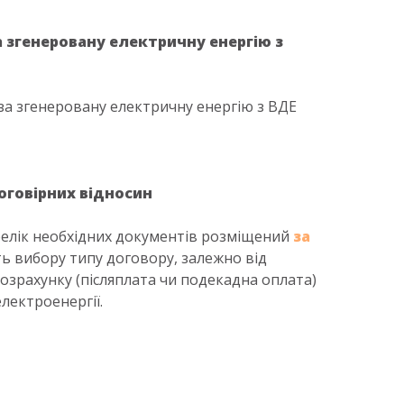
а згенеровану електричну енергію з
а згенеровану електричну енергію з ВДЕ
говірних відносин
релік необхідних документів розміщений
за
ть вибору типу договору, залежно від
озрахунку (післяплата чи подекадна оплата)
лектроенергії.