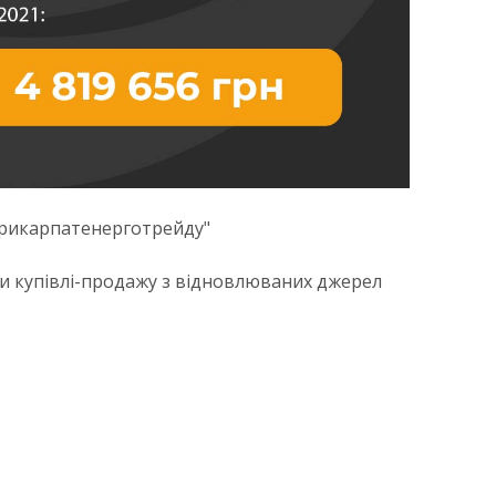
Прикарпатенерготрейду"
и купівлі-продажу з відновлюваних джерел