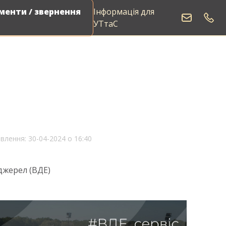
енти / звернення
Інформація для
Виклик електрика
УТтаС
влення: 30-04-2024 о 16:40
джерел (ВДЕ)