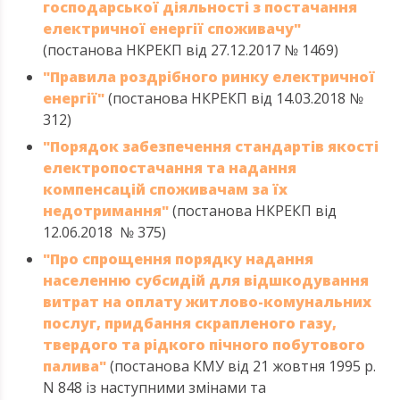
господарської діяльності з постачання
електричної енергії споживачу"
(постанова НКРЕКП від 27.12.2017 № 1469)
"Правила роздрібного ринку електричної
енергії"
(постанова НКРЕКП від 14.03.2018 №
312)
"Порядок забезпечення стандартів якості
електропостачання та надання
компенсацій споживачам за їх
недотримання"
(постанова НКРЕКП від
12.06.2018 № 375)
"Про спрощення порядку надання
населенню субсидій для відшкодування
витрат на оплату житлово-комунальних
послуг, придбання скрапленого газу,
твердого та рідкого пічного побутового
палива"
(постанова КМУ від 21 жовтня 1995 р.
N 848 із наступними змінами та