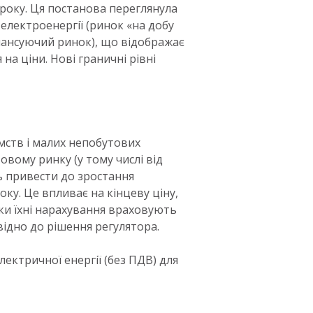
року. Ця постанова переглянула
електроенергії (ринок «на добу
ансуючий ринок), що відображає
а ціни. Нові граничні рівні
ємств і малих непобутових
вому ринку (у тому числі від
ь привести до зростання
оку. Це впливає на кінцеву ціну,
ьки їхні нарахування враховують
ідно до рішення регулятора.
лектричної енергії (без ПДВ) для