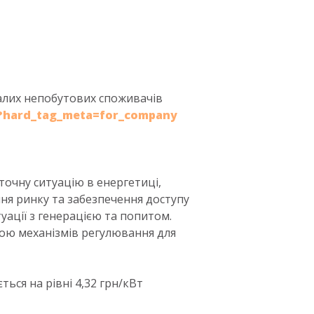
алих непобутових споживачів
ff?hard_tag_meta=for_company
точну ситуацію в енергетиці,
ня ринку та забезпечення доступу
туації з генерацією та попитом.
ною механізмів регулювання для
ься на рівні 4,32 грн/кВт