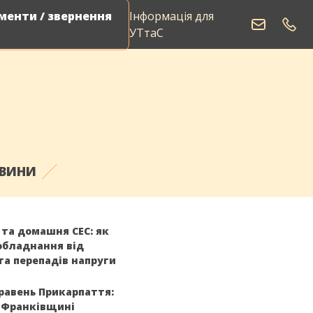
енти / звернення
Інформація для
УТтаС
ОВИНИ
 та домашня СЕС: як
обладнання від
та перепадів напруги
равень Прикарпаття:
о-Франківщині