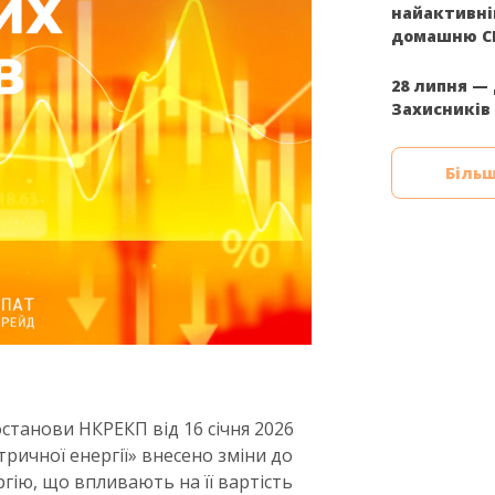
найактивн
домашню С
28 липня — 
Захисників 
Більш
станови НКРЕКП від 16 січня 2026
тричної енергії» внесено зміни до
гію, що впливають на її вартість