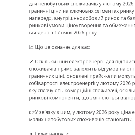
для непобутових споживачів у лютому 2026 
граничні ціни на ключових сегментах ринку 
наперед», внутрішньодобовий ринок та бал
ринкові умови ціноутворення та обмеження н
введено з 17 січня 2026 року.
📈 Що це означає для вас:
📌 Оскільки ціни електроенергії для підпри
споживачів прямо залежить від умов на опто
граничних цін), оновлені прайс-кепи можут
собівартості електроенергії у лютому 2026 р
яку сплачують комерційні споживачі, оскіл
ринкові компоненти, що змінюються відпов
👉У зв’язку з цим, у лютому 2026 року ціна е
малих непобутових споживачів становить:
🔸 І клас напруги: