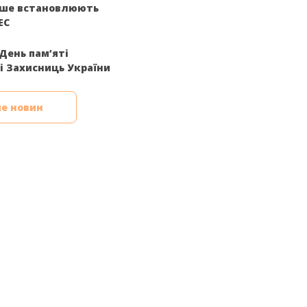
іше встановлюють
ЕС
День пам’яті
і Захисниць України
е новин