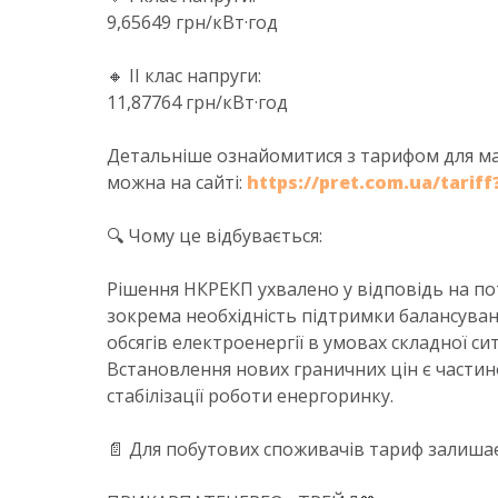
9,65649 грн/кВт·год
🔸 ІІ клас напруги:
11,87764 грн/кВт·год
Детальніше ознайомитися з тарифом для м
можна на сайті:
https://pret.com.ua/tari
🔍 Чому це відбувається:
Рішення НКРЕКП ухвалено у відповідь на по
зокрема необхідність підтримки балансуван
обсягів електроенергії в умовах складної си
Встановлення нових граничних цін є части
стабілізації роботи енергоринку.
📄 Для побутових споживачів тариф залишаєт