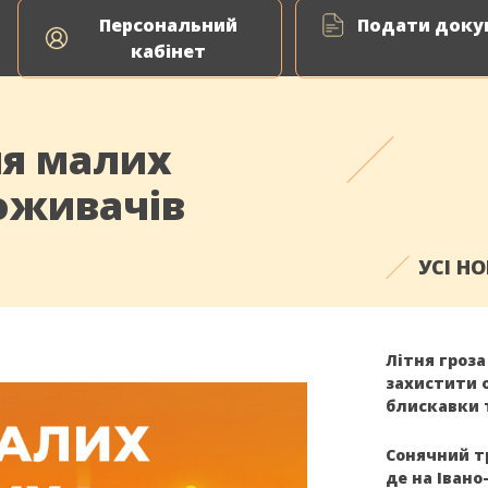
Персональний
Подати докум
кабінет
ля малих
оживачів
УСІ Н
Літня гроза
захистити 
блискавки 
Сонячний т
де на Іван