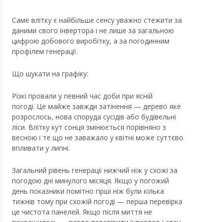
Саме влітку є найбільше сенсу уважно стежити за
даними свого інвертора і не лише за загальною
цифрою добового виробітку, а за погодинним
профілем генерації.
Що шукати на графіку:
Різкі провали у певний час доби при ясній
погоді. Це майже завжди затінення — дерево яке
розрослось, нова споруда сусідів або будівельні
ліси. Влітку кут сонця змінюється порівняно з
весною і те що не заважало у квітні може суттєво
впливати у липні.
Загальний рівень генерації нижчий ніж у схожі за
погодою дні минулого місяця. Якщо у погожий
день показники помітно гірші ніж були кілька
тижнів тому при схожій погоді — перша перевірка
це чистота панелей. Якщо після миття не