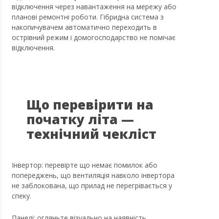
відключення через навантаження на мережу або
планові ремонтні роботи. Гібридна система з
накопичувачем автоматично переходить в
острівний режим і домогосподарство не помічає
відключення.
Що перевірити на
початку літа —
технічний чекліст
Інвертор: перевірте що немає помилок або
попереджень, що вентиляція навколо інвертора
не заблокована, що прилад не перегрівається у
спеку.
Панелі: огляньте візуально на наявність