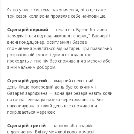
Якщо у вас є система накопичення, літо це саме
той сезон коли вона проявляє себе найповніше.
Сценарій перший
— тепла ніч. Вдень батарея
заряджається від надлишкової генерації. Ввечері і
вночі кондиціонер, освітлення і базове
споживання живляться від батареї. При правильно
розрахованій ємності домогосподарство
проходить літню ніч без споживання з мережі або
з мінімальним добором.
Сценарій другий
— хмарний спекотний
день. Якщо попередній день був сонячним і
батарея заряджена — вона дає резерв навіть коли
поточна генерація низька через хмарність. Без
накопичувача в такий день все споживання
покривається мережею.
Сценарій третій
— планові або аварійні
відключення. Влітку можливі короткочасні