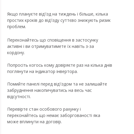
Якщо плануєте від'їзд на тиждень і більше, кілька
простих кроків до від'їзду суттєво знижують ризик
проблем.
Переконайтесь що сповіщення в застосунку
активні і ви отримуватимете їх навіть з-за
кордону.
Попросіть когось кому довіряєте раз на кілька днів
поглянути на індикатор інвертора.
Помийте панелі перед від'їздом та не залишайте
забруднення накопичуватись на весь час
відсутності.
Перевірте стан особового рахунку і
переконайтесь що немає заборгованості яка
може вплинути на договір.