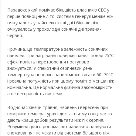
Парадокс який помічає більшість власників СЕС у
перше повноцінне літо: система генерує менше ніж
очікувалось у найспекотніші дні і більше ніж
очікувалось у прохолодні сонячні дні травня-
червня.
Причина, це температурна залежність сонячних
панелей. При нагріванні поверхні панелі понад 25°C
ефективність перетворення поступово
знижується. У спекотний серпневий день
температура поверхні панелі може сягати 60–70°C
і реальна потужність при цьому помітно менша ніж
номінальна. Це нормальна фізична закономірність
а не несправність системи.
Водночас кінець травня, червень і вересень при
помірних температурах і достатньому сонці часто
дають кращі добові результати ніж пік серпня.
Розуміння цього допомагає правильно планувати
споживання і не чекати від системи більшого ніж