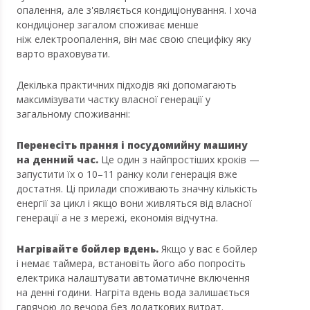
опалення, але з'являється кондиціонування. І хоча
кондиціонер загалом споживає менше
ніж електроопалення, він має свою специфіку яку
варто враховувати.
Декілька практичних підходів які допомагають
максимізувати частку власної генерації у
загальному споживанні:
Перенесіть прання і посудомийну машину
на денний час.
Це один з найпростіших кроків —
запустити їх о 10–11 ранку коли генерація вже
достатня. Ці прилади споживають значну кількість
енергії за цикл і якщо вони живляться від власної
генерації а не з мережі, економія відчутна.
Нагрівайте бойлер вдень.
Якщо у вас є бойлер
і немає таймера, встановіть його або попросіть
електрика налаштувати автоматичне включення
на денні години. Нагріта вдень вода залишається
гарячою до вечора без додаткових витрат.