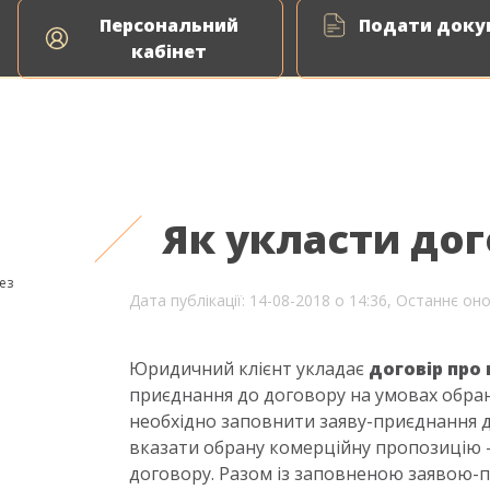
Персональний
Подати докум
іс
кабінет
Як укласти дог
ез
Дата публікації: 14-08-2018 о 14:36,
Останнє оно
Юридичний клієнт укладає
договір про
приєднання до договору на умовах обра
необхідно заповнити заяву-приєднання 
вказати обрану комерційну пропозицію
договору. Разом із заповненою заявою-