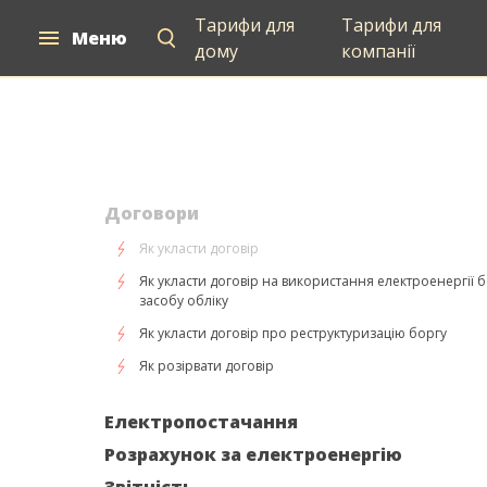
Тарифи для
Тарифи для
Меню
Для дому
Для компаній
ВДЕ Серв
дому
компанії
Договори
Як укласти договір
Як укласти договір на використання електроенергії б
засобу обліку
Як укласти договір про реструктуризацію боргу
Як розірвати договір
Електропостачання
Розрахунок за електроенергію