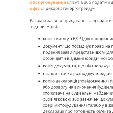
обслуговування
клієнтів або подати її
офіс
«Прикарпатенерготрейду».
Разом із заявою-приєднання слід надати
підприємців):
копію витягу з ЄДР (для юридичних
документ, що посвідчує право на 
подання заяви представником (для
особи діяти від імені юридичної ос
копія документа, що підтверджує 
паспорт точки розподілу/передачі
копію декларації (повідомлення) 
або дозволу на виконання будівел
споживача на будівельні майданчи
обов'язковою або зазначені докум
сфері містобудування) та/або у в
декларації про готовність об'єкта 