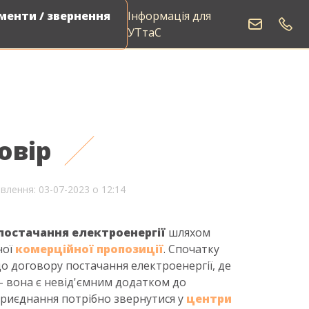
енти / звернення
Інформація для
УТтаС
овір
влення: 03-07-2023 о 12:14
 постачання електроенергії
шляхом
ної
комерційної пропозиції
. Спочатку
до
договору постачання електроенергії, де
–
вона є невід'ємним додатком до
приєднання потрібно звернутися у
центри