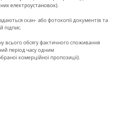
них електроустановок).
адаються скан- або фотокопії документів
та
 підпис.
чу всього обсягу фактичного споживання
ний період часу одним
браної комерційної пропозиції).