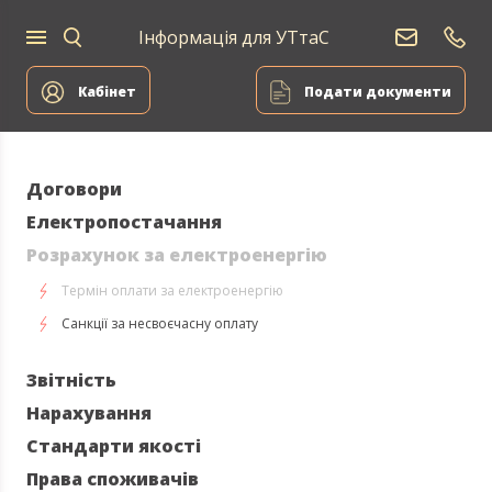
Інформація для УТтаС
Для
Для
ВДЕ
дому
компаній
Сервіс
Кабінет
Подати документи
Договори
Електропостачання
Розрахунок за електроенергію
Термін оплати за електроенергію
Санкції за несвоєчасну оплату
Звітність
Нарахування
Стандарти якості
Права споживачів