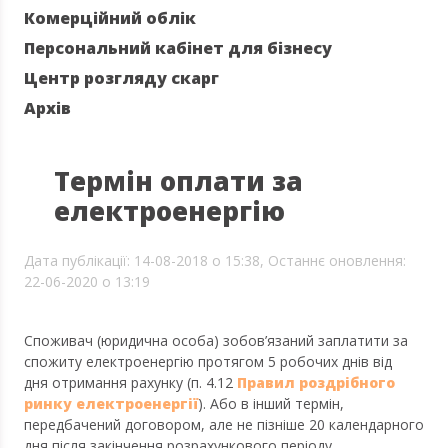
Комерційний облік
Персональний кабінет для бізнесу
Центр розгляду скарг
Архів
Термін оплати за
електроенергію
Дата публікації: 14-08-2018 о 15:38,
Останнє оновлення:
22-06-2020 о 13:19
Споживач (юридична особа) зобов’язаний заплатити за
спожиту електроенергію протягом 5 робочих днів від
дня отримання рахунку (п. 4.12
П
равил роздрібного
ринку електроенергії
). Або в інший термін,
передбачений договором, але не пізніше 20 календарного
дня після закінчення розрахункового періоду.