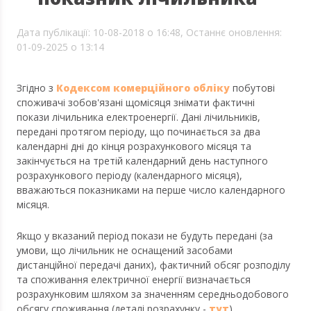
Дата публікації: 10-08-2018 о 16:48,
Останнє оновлення:
01-09-2025 о 13:14
Згідно з
Кодексом комерційного обліку
побутові
споживачі зобов'язані щомісяця знімати фактичні
покази лічильника електроенергії. Дані лічильників,
передані протягом періоду, що починається за два
календарні дні до кінця розрахункового місяця та
закінчується на третій календарний день наступного
розрахункового періоду (календарного місяця),
вважаються показниками на перше число календарного
місяця.
Якщо у вказаний період покази не будуть передані (за
умови, що лічильник не оснащений засобами
дистанційної передачі даних), фактичний обсяг розподілу
та споживання електричної енергії визначається
розрахунковим шляхом за значенням середньодобового
обсягу споживання (деталі розрахунку -
тут
).