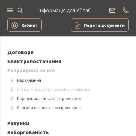
Інформація для УТтаС
Для
Для
ВДЕ
дому
компаній
Сервіс
Кабінет
Подати документи
Договори
Електропостачання
Розрахунок за е/е
Нарахування
Як і коли подавати показник лічильника
Порядок оплати за електроенергію
Способи оплати за електроенергію
Рахунки
Заборгованість