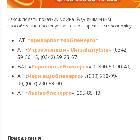
Також подати показник можна будь-яким іншим
способом, що пропонує ваш оператор системи розподілу:
АТ
"Прикарпаттяобленерго"
АТ «
Укрзалізниця - Ukrzaliznytsia
» (0342)
59-26-15, (0342) 59-23-67;
ВАТ «
Тернопільобленерго
», 0-800-50-90-40;
АТ «
Чернівціобленерго
» , (099) 230-99-
00, (067) 230-99-00;
АТ «
Львівобленерго
», 295-85-13.
Приєднання