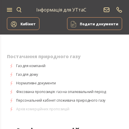
Інформація для УТтаС
Постачання
Для
Для
природного
Енергоа
дому
компаній
газу
Кабінет
Подати документи
Постачання природного газу
Газ для компаній
Газ для дому
Нормативні документи
Фіксована пропозиція: газ на опалювальний період
Персональний кабінет споживача природного газу
Архів комерційних пропозицій