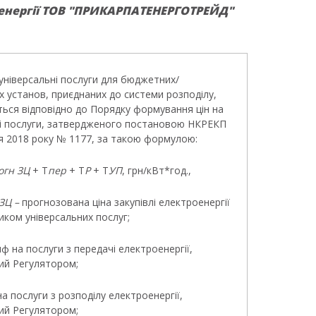
 енергії ТОВ "ПРИКАРПАТЕНЕРГОТРЕЙД"
а універсальні послуги для бюджетних/
 установ, приєднаних до системи розподілу,
ься відповідно до Порядку формування цін на
ні послуги, затвердженого постановою НКРЕКП
я 2018 року № 1177, за такою формулою:
огн ЗЦ
+ Т
пер
+ Т
Р
+ Т
УП
, грн/кВт*год.,
 ЗЦ –
прогнозована ціна закупівлі
електроенергії
ком універсальних послуг;
иф на послуги з передачі електроенергії,
ий Регулятором;
на послуги з розподілу електроенергії,
ий Регулятором;