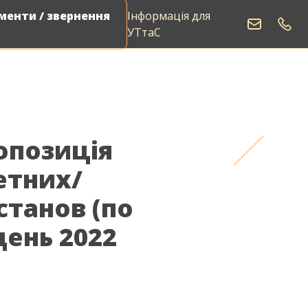
енти / звернення
Інформація для
Виклик електрика
УТтаС
опозиція
тних/
станов (по
день 2022