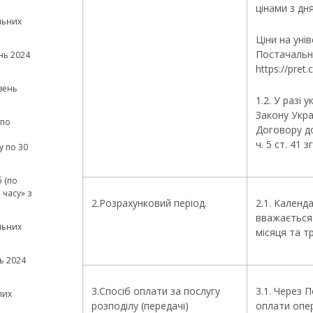
цінами з дн
льних
Ціни на уні
Постачальн
нь 2024
https://pre
вень
1.2. У разі
Закону Укра
(по
Договору до
а
ч. 5 ст. 41 
у по 30
 (по
часу» з
2.Розрахунковий період.
2.1. Календ
вважається 
льних
місяця та т
ь 2024
3.Спосіб оплати за послугу
3.1. Через 
лих
розподілу (передачі)
оплати опе