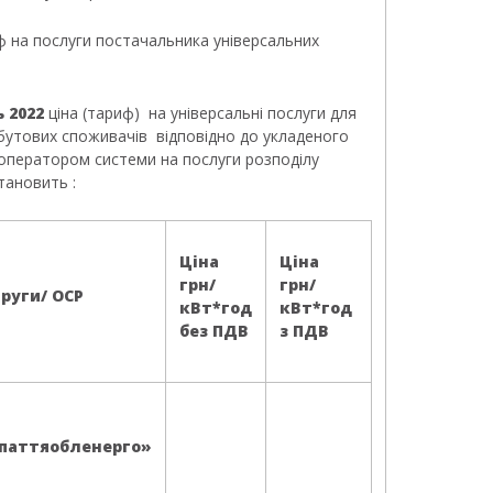
ф на послуги постачальника універсальних
ь 2022
ціна (тариф) на універсальні послуги для
бутових споживачів відповідно до укладеного
 оператором системи на послуги розподілу
становить :
Ціна
Ціна
грн/
грн/
руги/ ОСР
кВт*год
кВт*год
без ПДВ
з ПДВ
паттяобленерго»