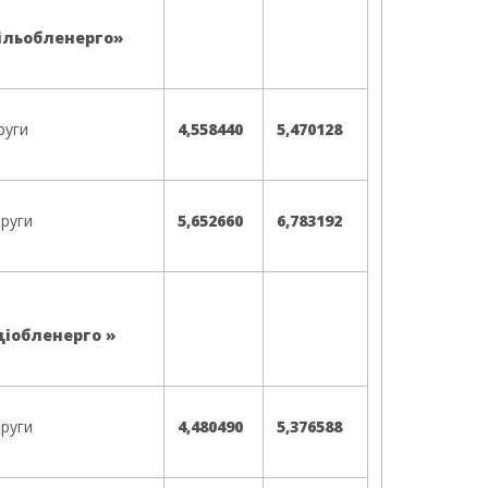
ільобленерго»
руги
4,558440
5,470128
пруги
5,652660
6,783192
ціобленерго »
пруги
4,480490
5,376588