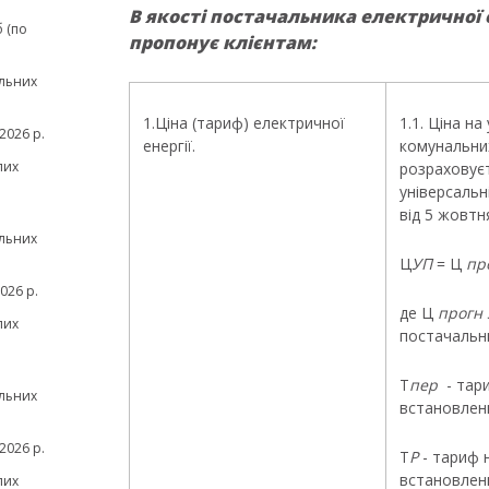
В якості постачальника електричної
 (по
пропонує клієнтам:
льних
1.Ціна (тариф) електричної
1.1. Ціна н
2026 р.
енергії.
комунальних
лих
розраховуєт
універсаль
від 5 жовтн
льних
Ц
УП
= Ц
пр
026 р.
де Ц
прогн
лих
постачальни
Т
пер
- тар
льних
встановлен
2026 р.
Т
Р
- тариф 
встановлен
лих