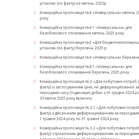
установ» (по факту) на квітень 2025р
Комерційна пропозиція №4 «Універсальна» квітень 2
року
Комерційна пропозиція №4.1 «Універсальна» для
безоблікового споживання квітень 2025 року
Комерційна пропозиція №3 «Для бюджетних/комуна
установ» (по факту) березень 2025 р
Комерційна пропозиція №4 «Універсальна» березень
Комерційна пропозиція №4.1 «Універсальна» для
безоблікового споживання березень 2025 року
Комерційна пропозиція № 2 «Для побутових потреб 
факту) із застосуванням ціни, не диференційованої з
періодами часу (годинами) доби» з 01 грудня 2024 р
30 квітня 2025 року включно
Комерційна пропозиція № 2.1 «Для побутових потреб
факту) з двозонним диференціюванням за періодами 
1 травня 2024 року по 31 травня 2024 року
Комерційна пропозиція № 2.2 «Для побутових потреб
факту) з тризонним диференціюванням за періодами 