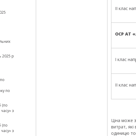
ІІ клас на
025
ОСР АТ 
льних
 2025 р
І клас нап
(по
ІІ клас на
а
оку по
 (по
часу» з
Ціна може з
 (по
витрат, які
часу» з
одиницю то