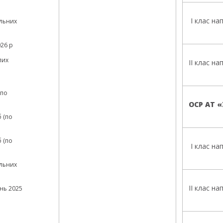
І клас на
льних
26 р
лих
ІІ клас на
(по
ОСР АТ 
 (по
 (по
І клас на
льних
ІІ клас на
нь 2025