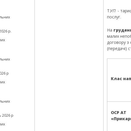
Т
УП
- тари
послуг.
льних
На
груден
026 р.
малих непо
лих
договору з
(передачі) 
льних
026 р
Клас нап
лих
льних
ОСР АТ
 2026 р
«Прикар
лих