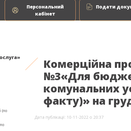
Персональний
Подати докум
ня природного газу
Енергоаудит
ВДЕ Сервіс
кабінет
послуга»
Комерційна пр
№3«Для бюдже
комунальних у
факту)» на гру
 (по
Дата публікації: 10-11-2022 о 20:37
(по