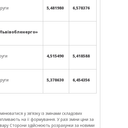
пруги
5,481980
6,578376
«Львівобленерго»
руги
4,515490
5,418588
пруги
5,378630
6,454356
мінюватися у зв’язку із змінами складових
 впливають на її формування. У разі зміни ціни за
вару Сторони здійснюють розрахунки за новими