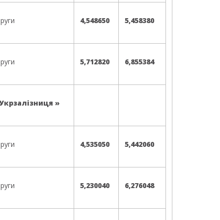
пруги
4,548650
5,458380
пруги
5,712820
6,855384
«Укрзалізниця »
пруги
4,535050
5,442060
пруги
5,230040
6,276048