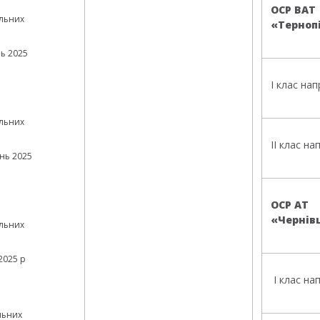
ОСР ВАТ
льних
«Терноп
ь 2025
І клас нап
льних
ІІ клас на
нь 2025
ОСР АТ
«Чернів
льних
2025 р
І клас на
льних