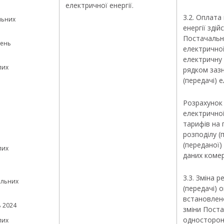
електричної енергії.
3.2. Оплата
льних
енергії зді
Постачальни
зень
електричної
електричну
лих
рядком зазн
(передачі) е
Розрахунок 
електричної
тарифів на 
розподілу (
(переданої)
лих
даних комер
3.3. Зміна 
альних
(передачі) 
встановлен
ь 2024
зміни Пост
односторон
лих