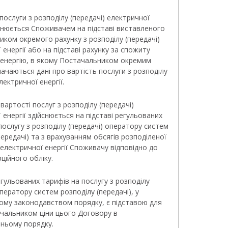
 послуги з розподілу (передачі) електричної
йснюється Споживачем на підставі виставленого
ком окремого рахунку з розподілу (передачі)
 енергії або на підставі рахунку за спожиту
 енергію, в якому Постачальником окремим
ачаються дані про вартість послуги з розподілу
лектричної енергії.
вартості послуг з розподілу (передачі)
 енергії здійснюється на підставі регульованих
послугу з розподілу (передачі) оператору систем
передачі) та з врахуванням обсягів розподіленої
 електричної енергії Споживачу відповідно до
ційного обліку.
регульованих тарифів на послугу з розподілу
оператору систем розподілу (передачі), у
ому законодавством порядку, є підставою для
ачальником ціни цього Договору в
ньому порядку.