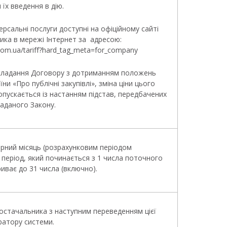
я їх введення в дію.
версальні послуги доступні на офіційному сайті
ика в мережі Інтернет за адресою:
t.com.ua/tariff?hard_tag_meta=for_company
 укладання Договору з дотриманням положень
їни «Про публічні закупівлі», зміна ціни цього
пускається із настанням підстав, передбачених
згаданого Закону.
арний місяць (розрахунковим періодом
період, який починається з 1 числа поточного
риває до 31 числа (включно).
Постачальника з наступним переведенням цієї
ратору системи.