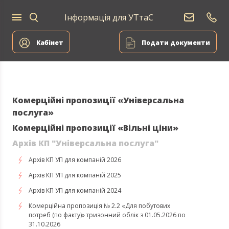
Інформація для УТтаС
Постачання
Для
Для
природного
Енергоа
дому
компаній
газу
Кабінет
Подати документи
Комерційні пропозиції «Універсальна
послуга»
Комерційні пропозиції «Вільні ціни»
Архів КП "Універсальна послуга"
Архів КП УП для компаній 2026
Архів КП УП для компаній 2025
Архів КП УП для компаній 2024
Комерційна пропозиція № 2.2 «Для побутових
потреб (по факту)» тризонний облік з 01.05.2026 по
31.10.2026