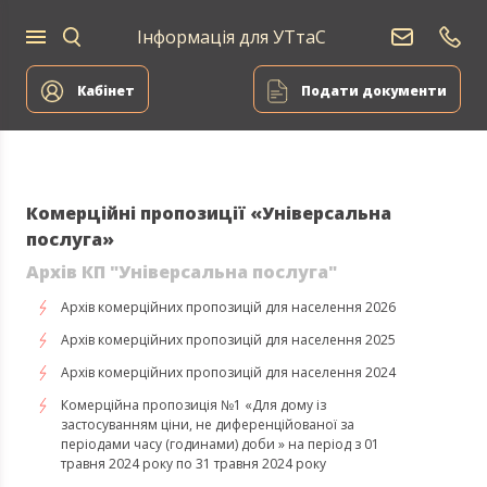
Інформація для УТтаС
Постачання
Для
Для
природного
Енергоа
дому
компаній
газу
Кабінет
Подати документи
Комерційні пропозиції «Універсальна
послуга»
Архів КП "Універсальна послуга"
Архів комерційних пропозицій для населення 2026
Архів комерційних пропозицій для населення 2025
Архів комерційних пропозицій для населення 2024
Комерційна пропозиція №1 «Для дому із
застосуванням ціни, не диференційованої за
періодами часу (годинами) доби » на період з 01
травня 2024 року по 31 травня 2024 року