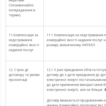
ініціативи
Споживача(без
попередження в
термін)
11.Компенсація за
11.1 Компенсація за недотримання 
недотримання
комерційної якості надання послуг н
комерційної якості
розмірі, визначеному НКРЕКП.
надання послуг
12. Строк дії
12.1 У разі приєднання об’єкта поту
договору та умови
договір діє з дати приєднання до д
пролонгації
електричної енергії постачальником
до дати припинення
використання
б
електричної енергії, але не більше
3
Договір вважається продовженим на
умовах Комерційної пропозиції №1.3