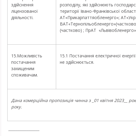
здійснення
розподілу, які здійснюють господарс
ліцензованої
території Івано-Франківської області
діяльності.
АТ«Прикарпаттяобленерго»; АТ«Укрз
ВАТ«Тернопільобленерго»(частково
(частково) ; ПрАТ «Львівобленерго»
15.Можливість
15.1 Постачання електричної енерг
постачання
не здійснюється.
захищеним
споживачам.
Дана комерційна пропозиція чинна з _01 квітня 2023__ ро
року.
_________________
_____________________