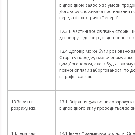
відповідною заявою за умови продо
Договору споживача про надання по
передачі електричної енергії .
12.3 В частині зобов’язань сторін, що
договору – договір діє до повного ї
12.4 Договір може бути розірвано за 
Сторін у порядку, визначеному зако
цим Договором, але в будь – якому 
повної оплати заборгованості по Д
штрафні санкції.
13.Звіряння
13.1. Звіряння фактичних розрахункі
розрахунків.
відповідного акту проводиться за в
14.Територія
14.1 Івано-Франківська область. Оп