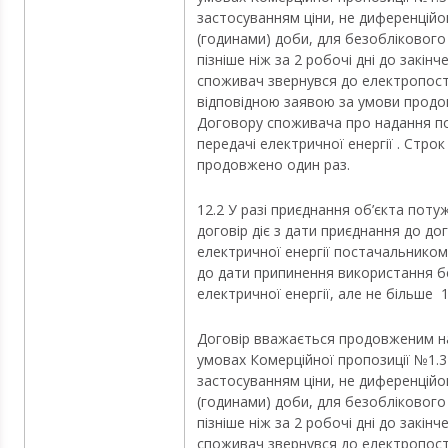
застосуванням ціни, не диференційо
(годинами) доби, для безобліковог
пізніше ніж за 2 робочі дні до закінч
споживач звернувся до електропос
відповідною заявою за умови продо
Договору споживача про надання по
передачі електричної енергії . Стро
продовжено один раз.
12.2 У разі приєднання об’єкта поту
договір діє з дати приєднання до д
електричної енергії постачальником
до дати припинення використання бе
електричної енергії, але не більше 1
Договір вважається продовженим на
умовах Комерційної пропозиції №1.3
застосуванням ціни, не диференційо
(годинами) доби, для безобліковог
пізніше ніж за 2 робочі дні до закінч
споживач звернувся до електропос