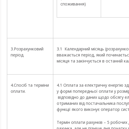
споживання)
3.Розрахунковий
3.1
Календарний місяць (розрахунк
період.
вважається період, який починаєтьс
місяця та закінчується в останній к
4.Спосіб та терміни
4.1 Оплата за електричну енергію 
оплати.
у формі попередньої оплати у розмі
відповідно до даних щодо обсягу ел
отриманих від постачальника послуг
функції якого виконує оператор сис
Термін оплати рахунків – 5 робочих 
рахунка, але не пізніше дня початку