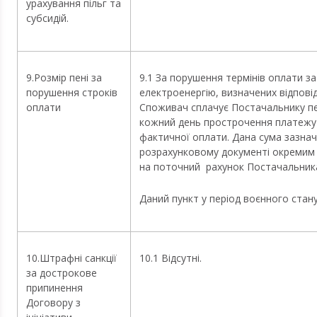
урахування пільг та
субсидій.
9.Розмір пені за
9.1 За порушення термінів оплати з
порушення строків
електроенергію, визначених відпов
оплати
Споживач сплачує Постачальнику пе
кожний день прострочення платежу
фактичної оплати. Дана сума зазнач
розрахунковому документі окремим
на поточний рахунок Постачальник
Даний пункт у період воєнного стан
10.Штрафні санкції
10.1 Відсутні.
за дострокове
припинення
Договору з