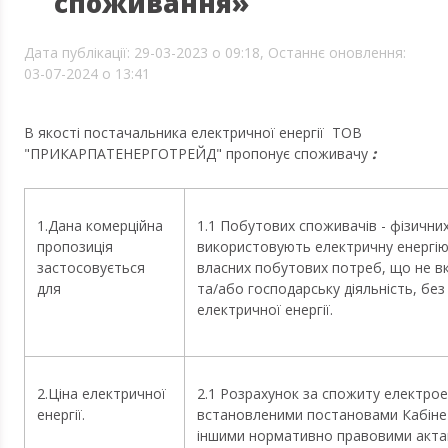
споживання»
Дата публікації: 29-03-2023 о 09:18,
Останнє оновлення:
03-07-2024 о 13:41
В якості постачальника електричної енергії ТОВ
"ПРИКАРПАТЕНЕРГОТРЕЙД" пропонує споживачу
:
1.Дана комерційна
1.1 Побутових споживачів - фізичних 
пропозиція
використовують електричну енергію
застосовується
власних побутових потреб, що не 
для
та/або господарську діяльність, без
електричної енергії.
2.Ціна електричної
2.1 Розрахунок за спожиту електрое
енергії.
встановленими постановами Кабінет
іншими нормативно правовими акт