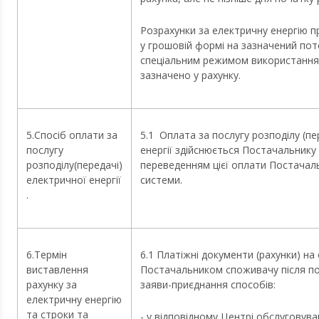
Розрахунки за електричну енергію 
у грошовій формі на зазначений пот
спеціальним режимом використання
зазначено у рахунку.
5.Спосіб оплати за
5.1 Оплата за послугу розподілу (пе
послугу
енергії здійснюється Постачальнику
розподілу(передачі)
переведенням цієї оплати Постача
електричної енергії
системи.
.
6.Термін
6.1 Платіжні документи (рахунки) н
виставлення
Постачальником споживачу після п
рахунку за
заяви-приєднання способів:
електричну енергію
та строки та
- у відповідному Центрі обслуговува