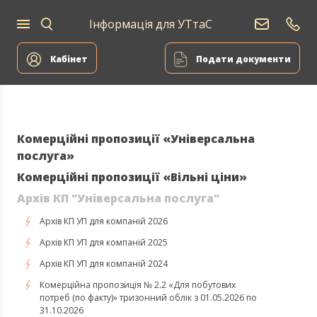
Інформація для УТтаС
Постачання
Для
Для
природного
Енергоа
дому
компаній
газу
Кабінет
Подати документи
Комерційні пропозиції «Універсальна
послуга»
Комерційні пропозиції «Вільні ціни»
Архів КП "Універсальна послуга"
Архів КП УП для компаній 2026
Архів КП УП для компаній 2025
Архів КП УП для компаній 2024
Комерційна пропозиція № 2.2 «Для побутових
потреб (по факту)» тризонний облік з 01.05.2026 по
31.10.2026