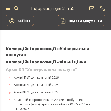
Інформація для УТтаС
Постачання
Для
Для
природного
Енергоа
дому
компаній
газу
Кабінет
Подати документи
Комерційні пропозиції «Універсальна
послуга»
Комерційні пропозиції «Вільні ціни»
Архів КП "Універсальна послуга"
Архів КП УП для компаній 2026
Архів КП УП для компаній 2025
Архів КП УП для компаній 2024
Комерційна пропозиція № 2.2 «Для побутових
потреб (по факту)» тризонний облік з 01.05.2026 по
31.10.2026