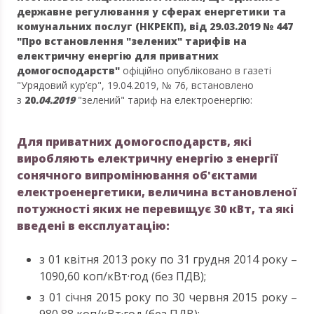
державне регулювання у сферах енергетики та
комунальних послуг (НКРЕКП), від
29.03.2019 № 447
"Про встановлення "зелених" тарифів на
електричну енергію для приватних
домогосподарств"
офіційно опубліковано в газеті
"Урядовий кур’єр", 19.04.2019, № 76, встановлено
з
20
.
04
.2019
"зелений" тариф на електроенергію:
Для приватних домогосподарств, які
виробляють електричну енергію з енергії
сонячного випромінювання об'єктами
електроенергетики, величина встановленої
потужності яких не перевищує 30 кВт, та які
введені в експлуатацію:
з 01 квітня 2013 року по 31 грудня 2014 року –
1090,60 коп/кВт·год (без ПДВ);
з 01 січня 2015 року по 30 червня 2015 року –
980,88 коп/кВт·год (без ПДВ);