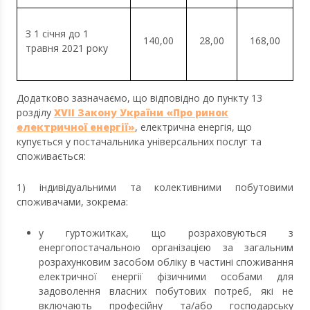
З 1 січня до 1
140,00
28,00
168,00
травня 2021 року
Додатково зазначаємо, що відповідно до пункту 13
розділу
XVII Закону України «Про ринок
електричної енергії»
, електрична енергія, що
купується у постачальника універсальних послуг та
споживається:
1) індивідуальними та колективними побутовими
споживачами, зокрема:
у гуртожитках, що розраховуються з
енергопостачальною організацією за загальним
розрахунковим засобом обліку в частині споживання
електричної енергії фізичними особами для
задоволення власних побутових потреб, які не
включають професійну та/або господарську