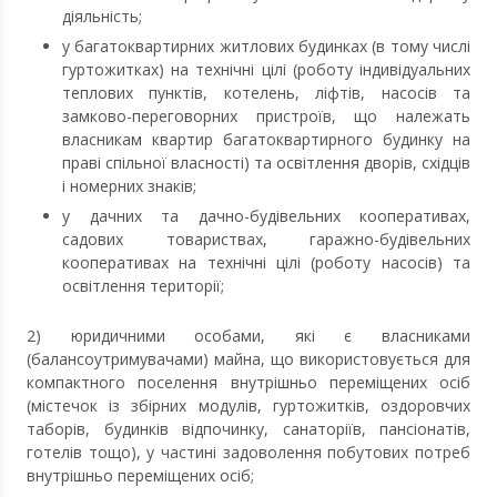
діяльність;
у багатоквартирних житлових будинках (в тому числі
гуртожитках) на технічні цілі (роботу індивідуальних
теплових пунктів, котелень, ліфтів, насосів та
замково-переговорних пристроїв, що належать
власникам квартир багатоквартирного будинку на
праві спільної власності) та освітлення дворів, східців
і номерних знаків;
у дачних та дачно-будівельних кооперативах,
садових товариствах, гаражно-будівельних
кооперативах на технічні цілі (роботу насосів) та
освітлення території;
2) юридичними особами, які є власниками
(балансоутримувачами) майна, що використовується для
компактного поселення внутрішньо переміщених осіб
(містечок із збірних модулів, гуртожитків, оздоровчих
таборів, будинків відпочинку, санаторіїв, пансіонатів,
готелів тощо), у частині задоволення побутових потреб
внутрішньо переміщених осіб;