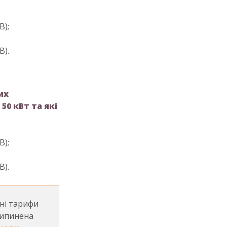
В);
В).
а
их
0 кВт та які
В);
В).
ені тарифи
рипинена