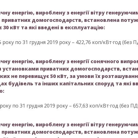
ичну енергію, вироблену з енергії вітру генеруючи
 приватних домогосподарств, встановлена потуж
 30 кВт та які введені в експлуатацію:
5 року по 31 грудня 2019 року – 422,76 коп/кВт·год (без П
ичну енергію, вироблену з енергії сонячного випр
 установками приватних домогосподарств, вста
ких не перевищує 50 кВт, за умови їх розташуванн
ах будівель та інших капітальних споруд та які в
ю:
 року по 31 грудня 2019 року – 657,63 коп/кВт·год (без ПД
ичну енергію, вироблену з енергії вітру генеруючи
 приватних домогосподарств, встановлена потуж