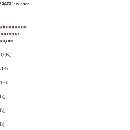
0
.2022
"зелений"
омінювання
новлена
ацію:
ПДВ);
ДВ);
ДВ);
В);
В);
В).