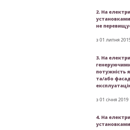
2. На електр
установками
не перевищує
з 01 липня 201
3. На електр
генеруючими
потужність я
та/або фасад
експлуатаці
з 01 січня 2019
4. На електр
установками