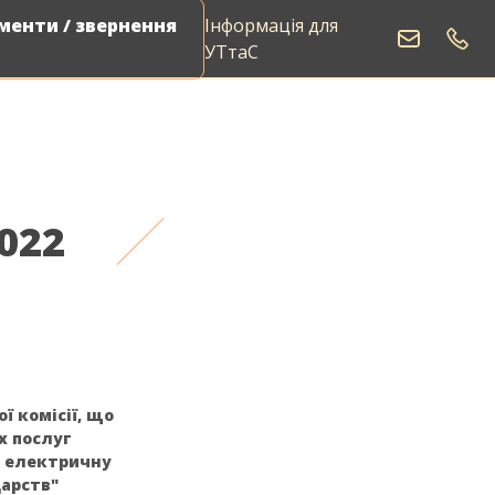
енти / звернення
Інформація для
УТтаС
022
ї комісії, що
х послуг
на електричну
арств"