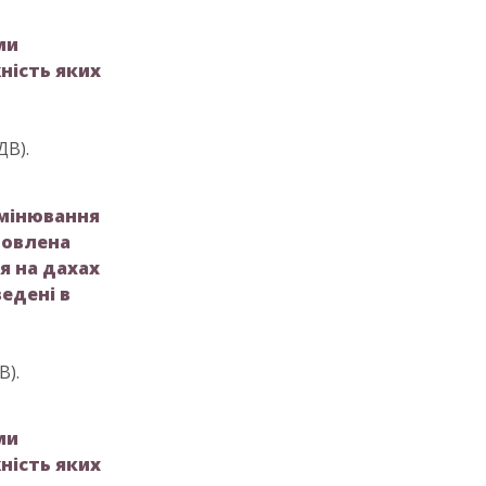
ми
ність яких
ДВ).
омінювання
новлена
я на дахах
ведені в
В).
ми
ність яких