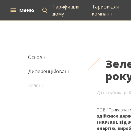
Тарифи для
Тарифи для
Меню
Електропостачання
дому
компанії
Основні
Зеле
Диференційовані
рок
Зелені
Дата публікації: 
ТОВ "Прикарпате
здійснює держ
(НКРЕКП), від
3
енергію, виро