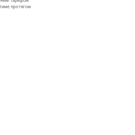
леним тарифом"
атиме протягом