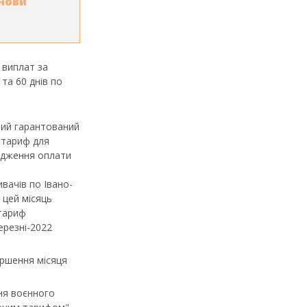
нови
 виплат за
та 60 днів по
ний гарантований
 тариф для
одження оплати
вачів по Івано-
 цей місяць
 тариф
ерезні-2022
ершення місяця
ня воєнного