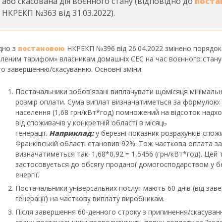
або скасована дія воєнного стану (відповідно до
поста
НКРЕКП №363 від 31.03.2022).
ідно з
постанов
ою
НКРЕКП №396 від 26.04.2022 змінено порядок
еленим тарифом» власникам домашніх СЕС на час воєнного стану 
го завершенню/скасуванню. Основні зміни:
Постачальники зобов'язані виплачувати щомісяця мінімаль
розмір оплати. Сума виплат визначатиметься за формулою:
населення (1,68 грн/кВт*год) помножений на відсоток надх
від споживачів у конкретній області в місяць
генерації.
Наприклад:
у березні показник розрахунків спожи
Франківській області становив 92%. Тож часткова оплата за
визначатиметься так: 1,68*0,92 = 1,5456 (грн/кВт*год). Цей
застосовується до обсягу проданої домогосподарством у б
енергії.
Постачальники універсальних послуг мають 60 днів (від зав
генерації) на часткову виплату виробникам.
Після завершення 60-денного строку з припинення/скасуван