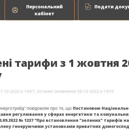
Персональний
Подати докум
кабінет
ні тарифи з 1 жовтня 2
у
01-10-2022 о 14:07,
Останнє оновлення: 06-10-2022 о 14:10
нерготрейд" повідомляє про те, що
Постановою Національно
авне регулювання у сферах енергетики та комунальни
0.09.2022 № 1237 "Про встановлення "зелених" тарифів 
блену генеруючими установками приватних домогоспод