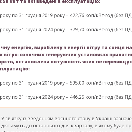
 50 кВт та які введені в експлуатацію:
 року по 31 грудня 2019 року – 422,76 коп/кВт·год (без ПД
 року по 31 грудня 2024 року – 379,70 коп/кВт·год (без ПД
чну енергію, вироблену з енергії вітру та сонця н
х вітро-сонячних генеруючих установках приватн
ств, встановлена потужність яких не перевищує 5
сплуатацію:
 року по 31 грудня 2019 року – 595,00 коп/кВт·год (без ПД
 року по 31 грудня 2024 року – 446,25 коп/кВт·год (без ПД
У зв'язку із введенням воєнного стану в Україні зазнач
діятимуть до останнього дня кварталу, в якому буде п