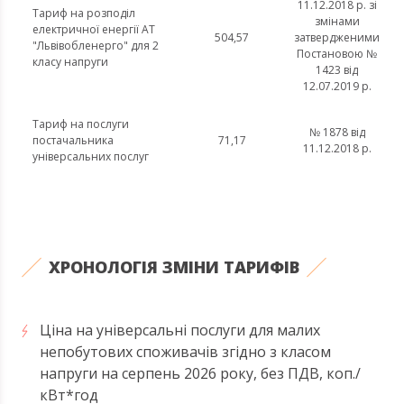
11.12.2018 р. зі
Тариф на розподіл
змінами
електричної енергії АТ
504,57
затвердженими
"Львівобленерго" для 2
Постановою №
класу напруги
1423 від
12.07.2019 р.
Тариф на послуги
№ 1878 від
постачальника
71,17
11.12.2018 р.
універсальних послуг
ХРОНОЛОГІЯ ЗМІНИ ТАРИФІВ
Ціна на універсальні послуги для малих
непобутових споживачів згідно з класом
напруги на серпень 2026 року, без ПДВ, коп./
кВт*год