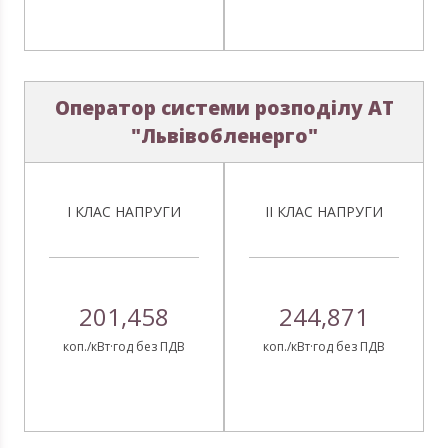
Оператор системи розподілу АТ
"Львівобленерго"
І КЛАС НАПРУГИ
ІІ КЛАС НАПРУГИ
201,458
244,871
коп./кВт·год без ПДВ
коп./кВт·год без ПДВ