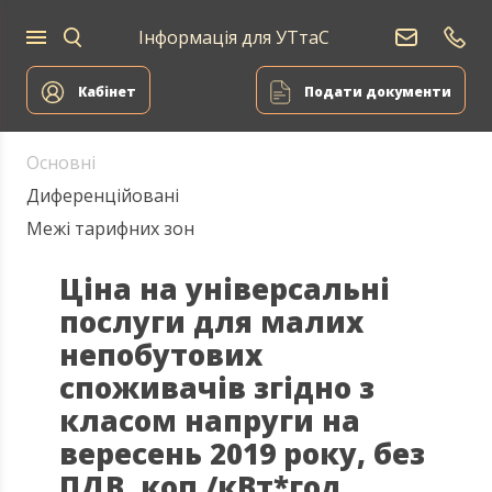
Інформація для УТтаС
Електропостачання
Кабінет
Подати документи
Основні
Диференційовані
Межі тарифних зон
Ціна на універсальні
послуги для малих
непобутових
споживачів згідно з
класом напруги на
вересень 2019 року, без
ПДВ, коп./кВт*год