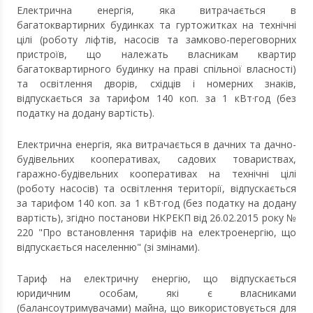
Електрична енергія, яка витрачається в
багатоквартирних будинках та гуртожитках на технічні
цілі (роботу ліфтів, насосів та замково-переговорних
пристроїв, що належать власникам квартир
багатоквартирного будинку на праві спільної власності)
та освітлення дворів, східців і номерних знаків,
відпускається за тарифом 140 коп. за 1 кВт·год (без
податку на додану вартість).
Електрична енергія, яка витрачається в дачних та дачно-
будівельних кооперативах, садових товариствах,
гаражно-будівельних кооперативах на технічні цілі
(роботу насосів) та освітлення території, відпускається
за тарифом 140 коп. за 1 кВт·год (без податку на додану
вартість), згідно постанови НКРЕКП від 26.02.2015 року №
220 "Про встановлення тарифів на електроенергію, що
відпускається населенню" (зі змінами).
Тариф на електричну енергію, що відпускається
юридичним особам, які є власниками
(балансоутримувачами) майна, що використовується для