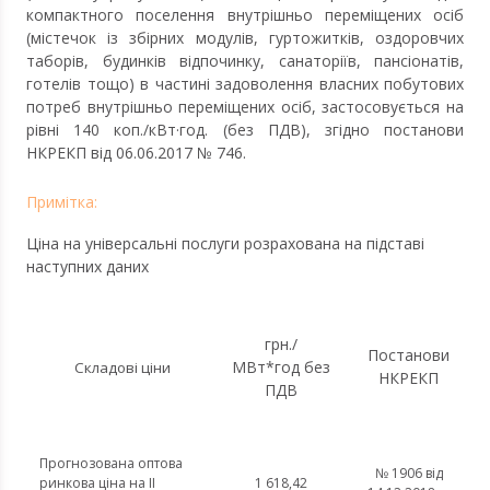
компактного поселення внутрішньо переміщених осіб
(містечок із збірних модулів, гуртожитків, оздоровчих
таборів, будинків відпочинку, санаторіїв, пансіонатів,
готелів тощо) в частині задоволення власних побутових
потреб внутрішньо переміщених осіб, застосовується на
рівні 140 коп./кВт·год. (без ПДВ), згідно постанови
НКРЕКП від 06.06.2017 № 746.
Ціна на універсальні послуги розрахована на підставі
наступних даних
грн./
Постанови
МВт*год без
Складові ціни
НКРЕКП
ПДВ
Прогнозована оптова
№ 1906 від
ринкова ціна на ІІ
1 618,42