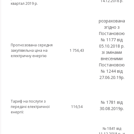
14.12.2018 р.
квартал 2019 р.
розрахована
згідно з
Постановою
№ 1177 від
Прогнозована середня
05.10.2018 р.
закупівельна ціна на
1 756,43
зі змінами
електричну енергію
внесеними
Постановою
№ 1244 від
27.06.20.19р.
Тариф на послуги з
№ 1781 від
передачі електричної
116,54
30.08.2019р.
енергії:
№ 1841 від
11.12.2018 р. зі