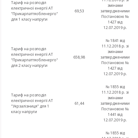
Тариф на розподіл
змінами
електричної енергії АТ
69,53
затвердженими
"Прикарпаттяобленерго"
Постановою №
для 1 класу напруги
1427 від
12.07.2019 р.
№ 1841 від
11.12.2018 р. зі
Тариф на розподіл
змінами
електричної енергії АТ
658,98
затвердженими
"Прикарпаттяобленерго"
Постановою №
для 2 класу напруги
1427 від
12.07.2019 р.
№ 1855 від
11.12.2018 р. зі
Тариф на розподіл
змінами
електричної енергії АТ
61,44
затвердженими
"Укрзалізниця" для 1
Постановою №
класу напруги
1441 від
12.07.2019 р.
№ 1855 від