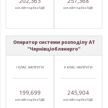
202,363
257,368
коп./кВт·год без ПДВ
коп./кВт·год без ПДВ
Оператор системи розподілу АТ
"Чернівціобленерго"
І КЛАС НАПРУГИ
ІІ КЛАС НАПРУГИ
199,699
245,904
коп./кВт·год без ПДВ
коп./кВт·год без ПДВ