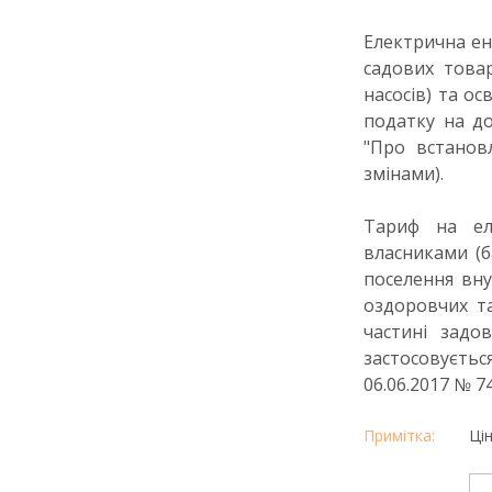
Електрична ен
садових товар
насосів) та ос
податку на до
"Про встановл
змінами).
Тариф на ел
власниками (
поселення вну
оздоровчих та
частині задо
застосовуєтьс
06.06.2017 № 74
Ці