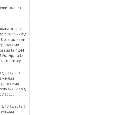
нови НКРЕКП
вана згідно з
вою № 1177 від
18 р. зі змінами
ердженими
овами № 1244
6.20.19р. та №
 03.03.2020р.
ід 10.12.2019р.
 змінами
ердженими
вою №1329 від
07.2020р.
д 10.12.2019 р.
 змінами