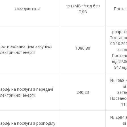
грн./МВт*год без
Поста
Складові ціни
ПДВ
розрахо
Постано
05.10.20
рогнозована ціна закупівлі
1380,80
затв
лектричної енергії
Постан
від 27.0
547 від
№ 2668 в
зі
ариф на послуги з передачі
240,23
затв
лектричної енергії:
Постано
11.
№ 2684 ві
ариф на послуги з розподілу
зі