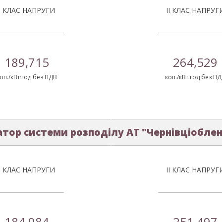
І КЛАС НАПРУГИ
ІІ КЛАС НАПРУГ
189,715
264,529
оп./кВт·год без ПДВ
коп./кВт·год без П
тор системи розподілу АТ "Чернівціобле
І КЛАС НАПРУГИ
ІІ КЛАС НАПРУГ
184,984
251,497