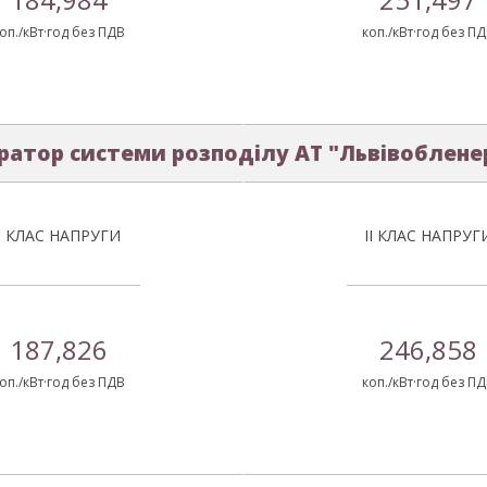
оп./кВт·год без ПДВ
коп./кВт·год без П
ратор системи розподілу АТ "Львівоблене
І КЛАС НАПРУГИ
ІІ КЛАС НАПРУГ
187,826
246,858
оп./кВт·год без ПДВ
коп./кВт·год без П