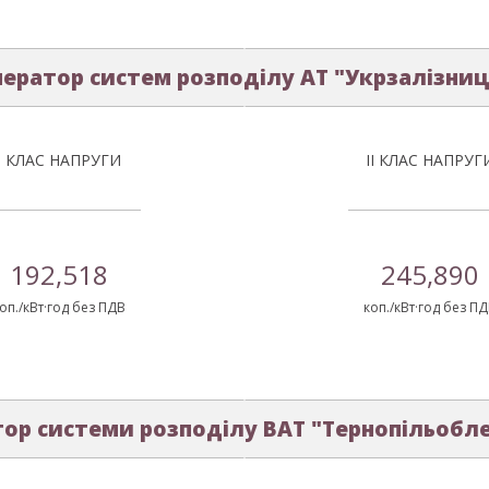
ератор систем розподілу АТ "Укрзалізни
І КЛАС НАПРУГИ
ІІ КЛАС НАПРУГ
192,518
245,890
оп./кВт·год без ПДВ
коп./кВт·год без П
ор системи розподілу ВАТ "Тернопільобл