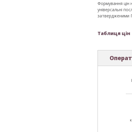
Формування цін н
універсальні пос
затвердженими По
Таблиця цін
Операт
к