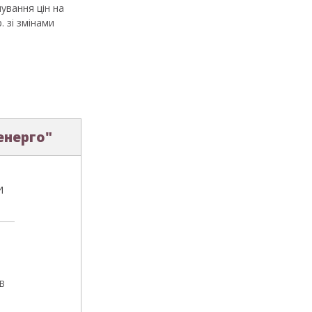
ування цін на
 зі змінами
енерго"
И
ДВ