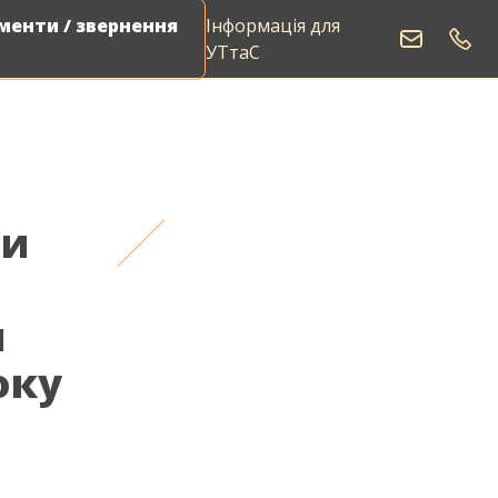
енти / звернення
Інформація для
УТтаС
ги
м
оку