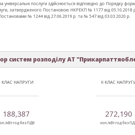
а універсальні послуги здійснюється відповідно до Порядку форм
луги, затвердженого Постановою НКРЕКП № 1177 від 05.10.2018 р.
становами № 1244 від 27.06.2019 р. та № 547 від 03.03.2020 р.
ор систем розподілу АТ "Прикарпаттяобл
І КЛАС НАПРУГИ
ІІ КЛАС НАПРУГ
188,387
272,190
оп./кВт·год без ПДВ
коп./кВт·год без П