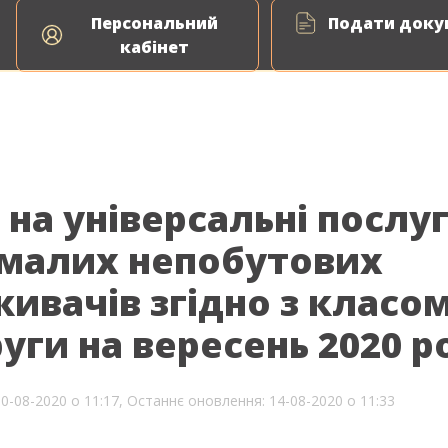
Персональний
Подати докум
кабінет
 на універсальні послу
 малих непобутових
ивачів згідно з класо
уги на вересень 2020 р
10-08-2020 о 11:17,
Останнє оновлення: 14-08-2020 о 11:33