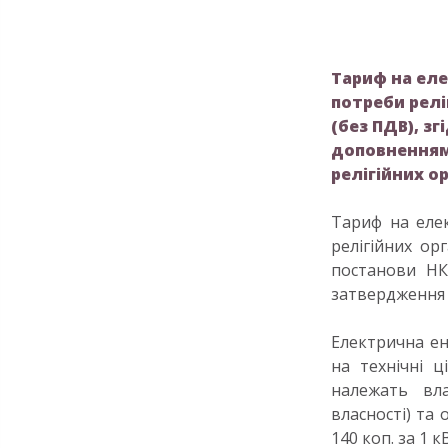
Тариф на еле
потреби реліг
(без ПДВ), зг
доповненням
релігійних о
Тариф на елек
релігійних орг
постанови НК
затвердження 
Електрична ен
на технічні ц
належать вл
власності) та 
140 коп. за 1 к