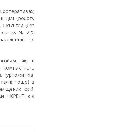
 кооперативах,
і цілі (роботу
 1 кВт·год (без
015 року № 220
населенню" (зі
собам, які є
я компактного
, гуртожитків,
отелів тощо) в
міщених осіб,
ови НКРЕКП від