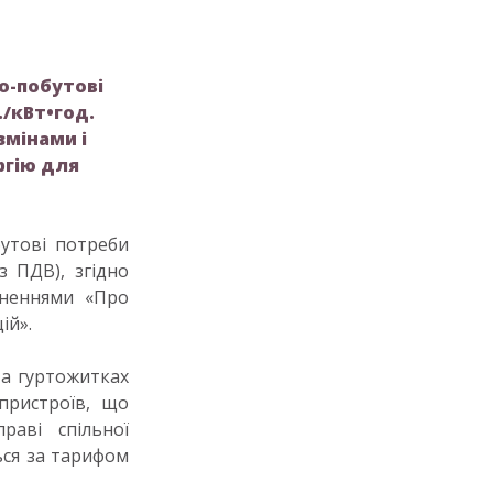
о-побутові
./кВт•год.
 змінами і
ргію для
бутові потреби
ез ПДВ), згідно
вненнями «Про
ій».
та гуртожитках
 пристроїв, що
аві спільної
ться за тарифом