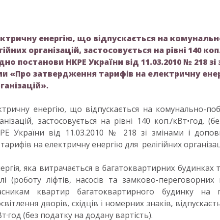
ктричну енергію, що відпускається на комунальн
ійних організацій, застосовується на рівні 140 коп
ідно постанови НКРЕ України від 11.03.2010 № 218 зі
и «Про затвердження тарифів на електричну ене
рганізацій».
тричну енергію, що відпускається на комунально-по
анізацій, застосовується на рівні 140 коп./кВт•год. (б
РЕ України від 11.03.2010 № 218 зі змінами і допо
тарифів на електричну енергію для релігійних організац
ергія, яка витрачається в багатоквартирних будинках 
ілі (роботу ліфтів, насосів та замково-переговорних
асникам квартир багатоквартирного будинку на пр
освітлення дворів, східців і номерних знаків, відпускає
Вт·год (без податку на додану вартість).