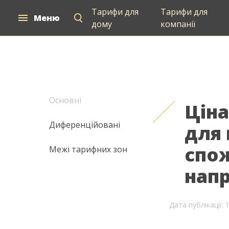
Тарифи для
Тарифи для
Меню
Електропостачання
дому
компанії
Основні
Ціна
Диференційовані
для
спож
Межі тарифних зон
напр
Дата публікації: 