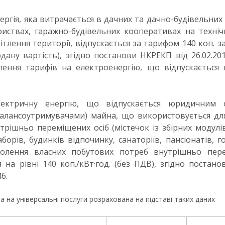
ергія, яка витрачається в дачних та дачно-будівельних
иствах, гаражно-будівельних кооперативах на технічн
вітлення території, відпускається за тарифом 140 коп. за
дану вартість), згідно постанови НКРЕКП від 26.02.2
ення тарифів на електроенергію, що відпускається 
ектричну енергію, що відпускається юридичним о
балансоутримувачами) майна, що використовується дл
трішньо переміщених осіб (містечок із збірних модулів
борів, будинків відпочинку, санаторіїв, пансіонатів, г
волення власних побутових потреб внутрішньо пере
я на рівні 140 коп./кВт·год. (без ПДВ), згідно постан
6.
на на універсальні послуги розрахована на підставі таких даних