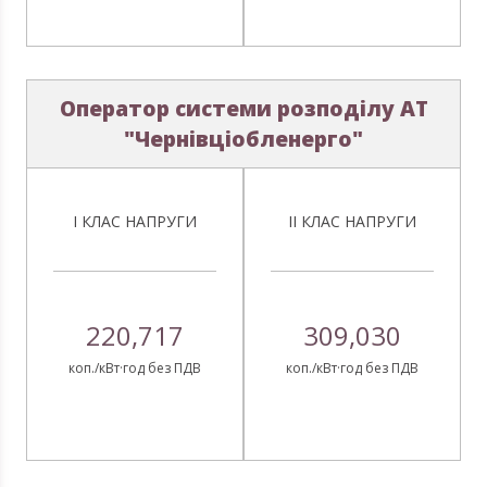
Оператор системи розподілу АТ
"Чернівціобленерго"
І КЛАС НАПРУГИ
ІІ КЛАС НАПРУГИ
220,717
309,030
коп./кВт·год без ПДВ
коп./кВт·год без ПДВ