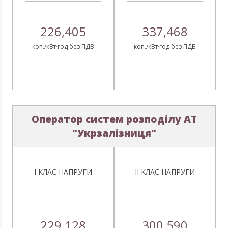
226,405
337,468
коп./кВт·год без ПДВ
коп./кВт·год без ПДВ
Оператор систем розподілу АТ
"Укрзалізниця"
І КЛАС НАПРУГИ
ІІ КЛАС НАПРУГИ
229,128
300,590