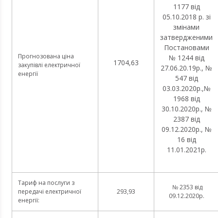
1177 від
05.10.2018 р. зі
змінами
затвердженими
Постановами
Прогнозована ціна
№ 1244 від
1704,63
закупівлі електричної
27.06.20.19р., №
енергії
547 від
03.03.2020р.,№
1968 від
30.10.2020р., №
2387 від
09.12.2020р., №
16 від
11.01.2021р.
Тариф на послуги з
№ 2353 від
передачі електричної
293,93
09.12.2020р.
енергії: