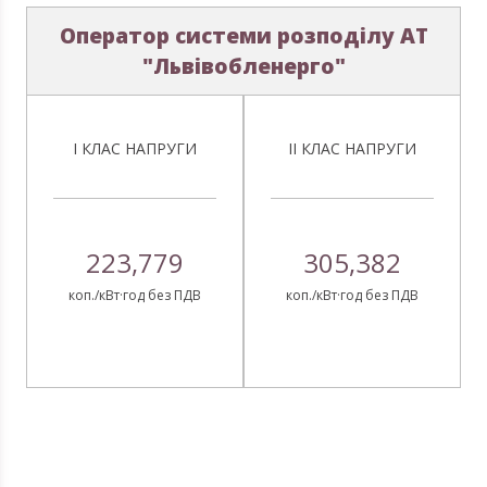
Оператор системи розподілу АТ
"Львівобленерго"
І КЛАС НАПРУГИ
ІІ КЛАС НАПРУГИ
223,779
305,382
коп./кВт·год без ПДВ
коп./кВт·год без ПДВ