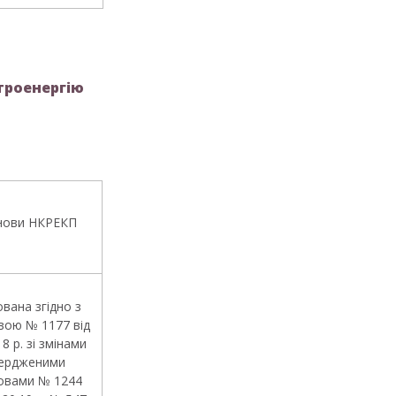
троенергію
нови НКРЕКП
вана згідно з
вою № 1177 від
18 р. зі змінами
ердженими
овами № 1244