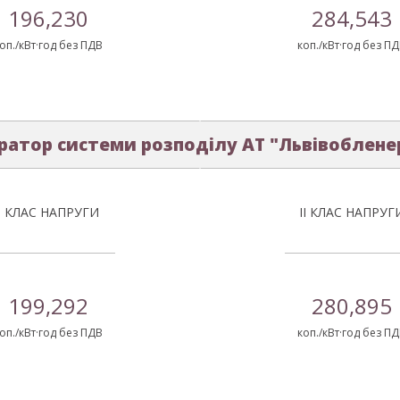
196,230
284,543
оп./кВт·год без ПДВ
коп./кВт·год без П
ратор системи розподілу АТ "Львівоблене
І КЛАС НАПРУГИ
ІІ КЛАС НАПРУГ
199,292
280,895
оп./кВт·год без ПДВ
коп./кВт·год без П