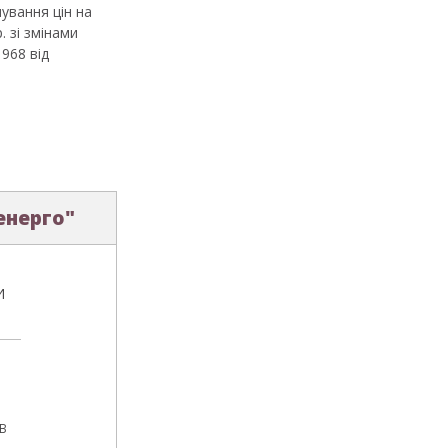
ування цін на
 зі змінами
968 від
енерго"
И
ДВ