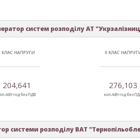
ератор систем розподілу АТ "Укрзалізни
І КЛАС НАПРУГИ
ІІ КЛАС НАПРУГ
204,641
276,103
оп./кВт·год без ПДВ
коп./кВт·год без П
ор системи розподілу ВАТ "Тернопільобл