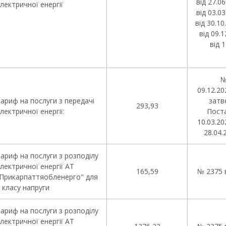
від 27.0
лектричної енергії
від 03.0
від 30.10
від 09.1
від 
№ 
09.12.20
ариф на послуги з передачі
затв
293,93
лектричної енергії:
Пост
10.03.20
28.04.
ариф на послуги з розподілу
лектричної енергії АТ
165,59
№ 2375 в
Прикарпаттяобленерго" для
 класу напруги
ариф на послуги з розподілу
лектричної енергії АТ