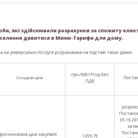
би, які здійснювали розрахунки за спожиту елек
аселення дивитися в Меню-Тарифи для дому.
на на універсальні послуги розрахована на підставі таких даних
грн./МВт*год без
Поста
Складові ціни
ПДВ
розрахо
Постано
05.10.20
затв
Постан
рогнозована ціна закупівлі
1459,76