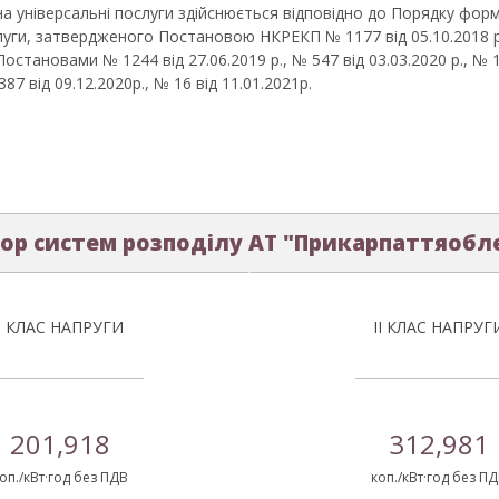
а універсальні послуги здійснюється відповідно до Порядку форм
луги, затвердженого Постановою НКРЕКП № 1177 від 05.10.2018 р.
становами № 1244 від 27.06.2019 р., № 547 від 03.03.2020 р., № 1
387 від 09.12.2020р., № 16 від 11.01.2021р.
ор систем розподілу АТ "Прикарпаттяобл
І КЛАС НАПРУГИ
ІІ КЛАС НАПРУГ
201,918
312,981
оп./кВт·год без ПДВ
коп./кВт·год без П