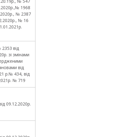
6.20.19р., № 547
3.2020р.,№ 1968
.2020р., № 2387
2.2020р., № 16
11.01.2021р.
2353 від
20р. зі змінами
ердженими
ановами від
21 р.№ 434, від
2021р. № 719
ід 09.12.2020р.