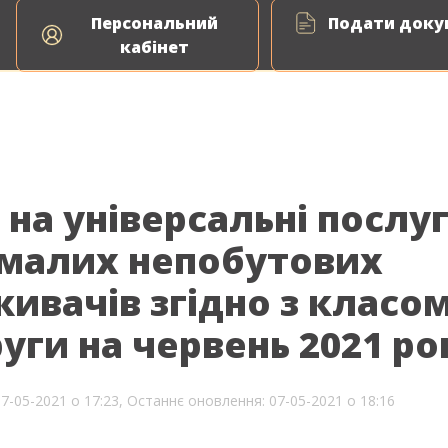
Персональний
Подати докум
кабінет
 на універсальні послу
 малих непобутових
ивачів згідно з класо
уги на червень 2021 ро
07-05-2021 о 17:23,
Останнє оновлення: 07-05-2021 о 18:16