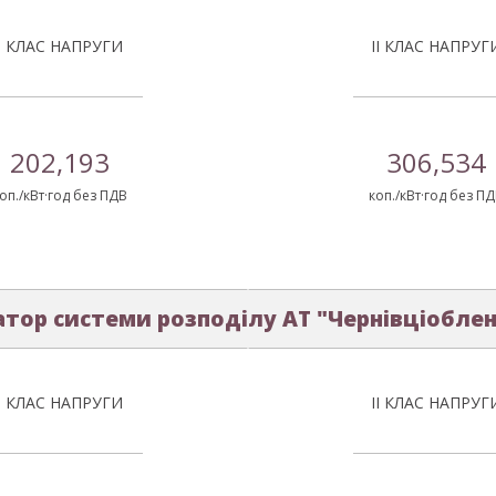
І КЛАС НАПРУГИ
ІІ КЛАС НАПРУГ
202,193
306,534
оп./кВт·год без ПДВ
коп./кВт·год без П
тор системи розподілу АТ "Чернівціобле
І КЛАС НАПРУГИ
ІІ КЛАС НАПРУГ