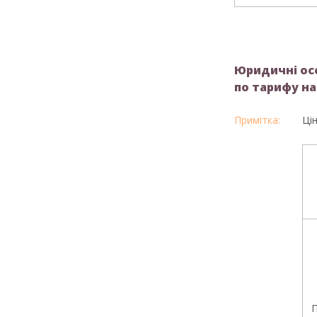
Юридичні осо
по тарифу н
Ці
П