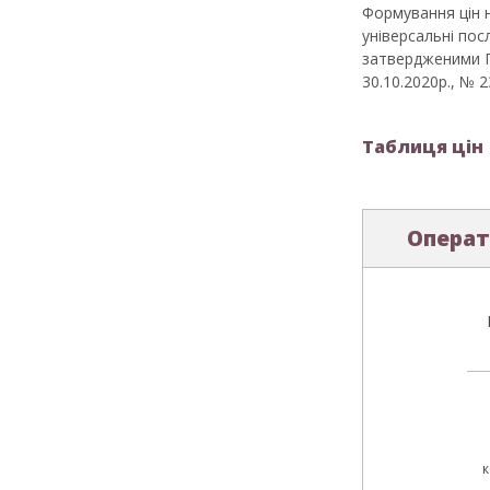
Формування цін н
універсальні пос
затвердженими По
30.10.2020р., № 2
Таблиця цін
Операт
к