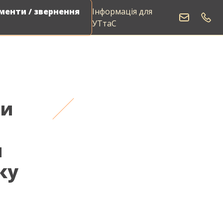
енти / звернення
Інформація для
УТтаС
ги
м
ку