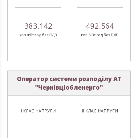
383.142
492.564
коп./кВт·год без ПДВ
коп./кВт·год без ПДВ
Оператор системи розподілу АТ
"Чернівціобленерго"
І КЛАС НАПРУГИ
ІІ КЛАС НАПРУГИ