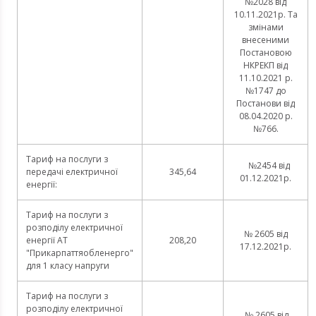
№2028 від
10.11.2021р. Та
змінами
внесеними
Постановою
НКРЕКП від
11.10.2021 р.
№1747 до
Постанови від
08.04.2020 р.
№766.
Тариф на послуги з
№2454 від
передачі електричної
345,64
01.12.2021р.
енергії:
Тариф на послуги з
розподілу електричної
№ 2605 від
енергії АТ
208,20
17.12.2021р.
"Прикарпаттяобленерго"
для 1 класу напруги
Тариф на послуги з
розподілу електричної
№ 2605 від