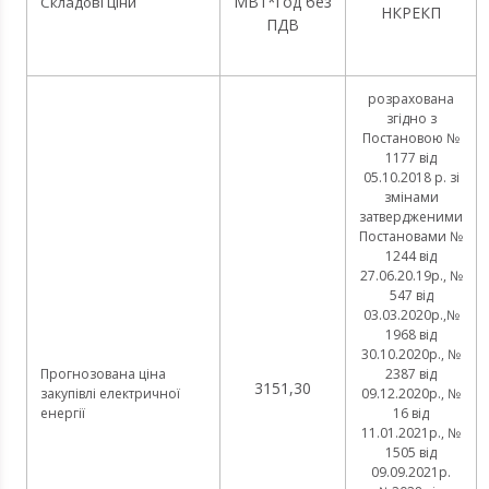
МВт*год без
Складові ціни
НКРЕКП
ПДВ
розрахована
згідно з
Постановою №
1177 від
05.10.2018 р. зі
змінами
затвердженими
Постановами №
1244 від
27.06.20.19р., №
547 від
03.03.2020р.,№
1968 від
30.10.2020р., №
Прогнозована ціна
2387 від
3151,30
закупівлі електричної
09.12.2020р., №
енергії
16 від
11.01.2021р., №
1505 від
09.09.2021р.