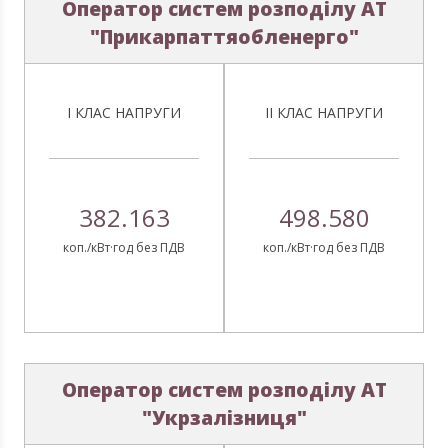
Оператор систем розподілу АТ
"Прикарпаттяобленерго"
І КЛАС НАПРУГИ
ІІ КЛАС НАПРУГИ
382.163
498.580
коп./кВт·год без ПДВ
коп./кВт·год без ПДВ
Оператор систем розподілу АТ
"Укрзалізниця"