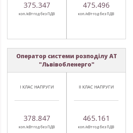
375.347
475.496
коп./кВт·год без ПДВ
коп./кВт·год без ПДВ
Оператор системи розподілу АТ
"Львівобленерго"
І КЛАС НАПРУГИ
ІІ КЛАС НАПРУГИ
378.847
465.161
коп./кВт·год без ПДВ
коп./кВт·год без ПДВ