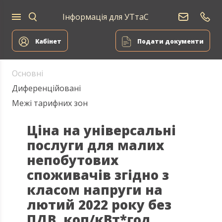
Інформація для УТтаС
Електропостачання
Кабінет
Подати документи
Основні
Диференційовані
Межі тарифних зон
Ціна на універсальні
послуги для малих
непобутових
споживачів згідно з
класом напруги на
лютий 2022 року без
ПДВ, коп/кВт*год.