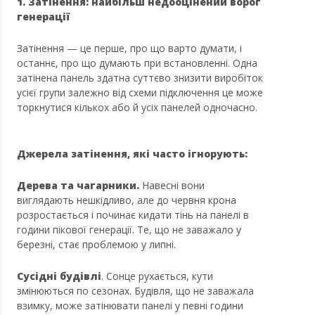
1. Затінення: найбільш недооцінений ворог
генерації
Затінення — це перше, про що варто думати, і
останнє, про що думають при встановленні. Одна
затінена панель здатна суттєво знизити виробіток
усієї групи залежно від схеми підключення це може
торкнутися кількох або й усіх панелей одночасно.
Джерела затінення, які часто ігнорують:
Дерева та чагарники.
Навесні вони
виглядають нешкідливо, але до червня крона
розростається і починає кидати тінь на панелі в
години пікової генерації. Те, що не заважало у
березні, стає проблемою у липні.
Сусідні будівлі
. Сонце рухається, кути
змінюються по сезонах. Будівля, що не заважала
взимку, може затінювати панелі у певні години