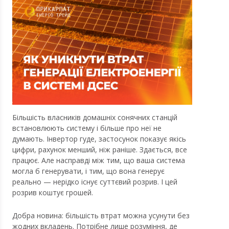
Більшість власників домашніх сонячних станцій
встановлюють систему і більше про неї не
думають. Інвертор гуде, застосунок показує якісь
цифри, рахунок менший, ніж раніше. Здається, все
працює. Але насправді між тим, що ваша система
могла б генерувати, і тим, що вона генерує
реально — нерідко існує суттєвий розрив. І цей
розрив коштує грошей.
Добра новина: більшість втрат можна усунути без
жодних вкладень. Потрібне лише розуміння, де