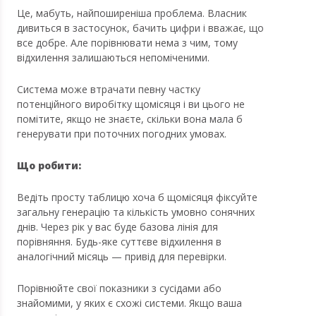
Це, мабуть, найпоширеніша проблема. Власник
дивиться в застосунок, бачить цифри і вважає, що
все добре. Але порівнювати нема з чим, тому
відхилення залишаються непоміченими.
Система може втрачати певну частку
потенційного виробітку щомісяця і ви цього не
помітите, якщо не знаєте, скільки вона мала б
генерувати при поточних погодних умовах.
Що робити:
Ведіть просту таблицю хоча б щомісяця фіксуйте
загальну генерацію та кількість умовно сонячних
днів. Через рік у вас буде базова лінія для
порівняння. Будь-яке суттєве відхилення в
аналогічний місяць — привід для перевірки.
Порівнюйте свої показники з сусідами або
знайомими, у яких є схожі системи. Якщо ваша