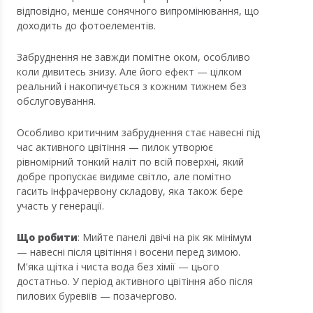
відповідно, менше сонячного випромінювання, що
доходить до фотоелементів.
Забруднення не завжди помітне оком, особливо
коли дивитесь знизу. Але його ефект — цілком
реальний і накопичується з кожним тижнем без
обслуговування.
Особливо критичним забруднення стає навесні під
час активного цвітіння — пилок утворює
рівномірний тонкий наліт по всій поверхні, який
добре пропускає видиме світло, але помітно
гасить інфрачервону складову, яка також бере
участь у генерації.
Що робити
: Мийте панелі двічі на рік як мінімум
— навесні після цвітіння і восени перед зимою.
М'яка щітка і чиста вода без хімії — цього
достатньо. У період активного цвітіння або після
пилових буревіїв — позачергово.