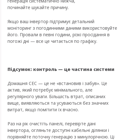
генерація систематично нижча,
починайте шукайте причину.
Якщо ваш інвертор підтримує детальний
моніторинг з погодинними даними використовуйте
його. Провали в певні години, різкі просідання в
погожі дні — все це читається по графіку.
Підсумок: контроль — це частина системи
Домашня СЕС — це не «встановив і забув». Це
актив, який потребує мінімального, але
регулярного уваги. Більшість втрат, описаних
вище, виявляються та усуваються без значних
витрат, якщо помітити їх вчасно.
Раз на рік очистіть панелі, перевірте дані
інвертора, огляньте доступні кабельні ділянки і
порівняйте поточну генерацію з минулорічною. Ці