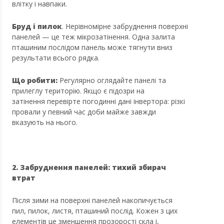
влітку і навпаки.
Бруд і пилок
. Нерівномірне забруднення поверхні
панелей — це теж мікрозатінення. Одна залита
пташиним послідом панель може тягнути вниз
результати всього рядка.
Що робити:
Регулярно оглядайте панелі та
прилеглу територію. Якщо є підозри на
затінення перевірте погодинні дані інвертора: різкі
провали у певний час доби майже завжди
вказують на нього.
2. Забруднення панелей: тихий збирач
втрат
Після зими на поверхні панелей накопичується
пил, пилок, листя, пташиний послід. Кожен з цих
елементів це зменшення прозорості скла і,