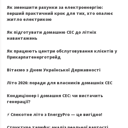
Як зменшити рахунки за електроенергію:
перший практичний крок для тих, хто опалює
житло електрикою
Як підготувати домашню СЕС до літніх
навантажень
Як працюють центри обслуговування клієнтів у
Прикарпатенерготрейд
Вітаємо з Днем Української Державності
Літо 2026: поради для власників домашніх СЕС
Кондиціонер і домашня СЕС: чи вистачить
генерації?
⚡️ Спекотне літо з EnergyPro — це вигідно!
Структура тарифу: аналіз реальної вартості