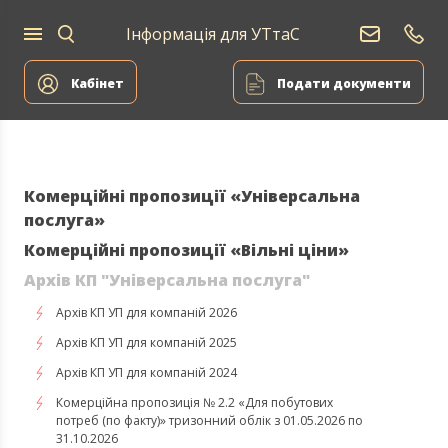
Інформація для УТтаС
Постачання
Для
Для
природного
Енергоа
дому
компаній
газу
Кабінет
Подати документи
Комерційні пропозиції «Універсальна
послуга»
Комерційні пропозиції «Вільні ціни»
Архів КП "Універсальна послуга"
Архів КП УП для компаній 2026
Архів КП УП для компаній 2025
Архів КП УП для компаній 2024
Комерційна пропозиція № 2.2 «Для побутових
потреб (по факту)» тризонний облік з 01.05.2026 по
31.10.2026