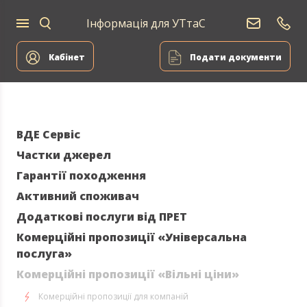
Інформація для УТтаС
Постачання
Для
Для
природного
Енергоа
дому
компаній
газу
Кабінет
Подати документи
ВДЕ Сервіс
Частки джерел
Гарантії походження
Активний споживач
Додаткові послуги від ПРЕТ
Комерційні пропозиції «Універсальна
послуга»
Комерційні пропозиції «Вільні ціни»
Комерційні пропозиції для компаній