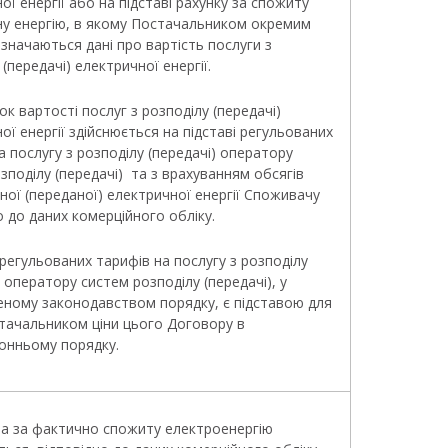
ої енергії або на підставі рахунку за спожиту
ну енергію, в якому Постачальником окремим
значаються дані про вартість послуги з
 (передачі) електричної енергії.
к вартості послуг з розподілу (передачі)
ої енергії здійснюється на підставі регульованих
а послугу з розподілу (передачі) оператору
зподілу (передачі) та з врахуванням обсягів
ної (переданої) електричної енергії Споживачу
о до даних комерційного обліку.
а регульованих тарифів на послугу з розподілу
) оператору систем розподілу (передачі), у
еному законодавством порядку, є підставою для
тачальником ціни цього Договору в
онньому порядку.
та за фактично спожиту електроенергію