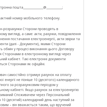
ктронна пошта______________@___________;
нтактний номер мобільного телефону.
йн-розрахунки Сторони проводять в
ому вигляді, а саме:
акти, рахунки, повідомлення
нення постачання електроенергії, акти звірки та
менти (далі - Документи), якими Сторони
ь обмін у процесі виконання цього Договору
я Сторонами в електронному вигляді через
ний кабінет. Такі електронні документи
ься Сторонами як офіційні.
ивач самостійно отримує рахунок на оплату
ої енергії не пізніше 10 (десятого) календарного
пного за розрахунковим періодом у
ному кабінеті. Якщо рахунок за електроенергію
триманий Споживачем через Персональний
а 10 (десятий) календарний день наступний за
овим – він вважається таким, що вручений