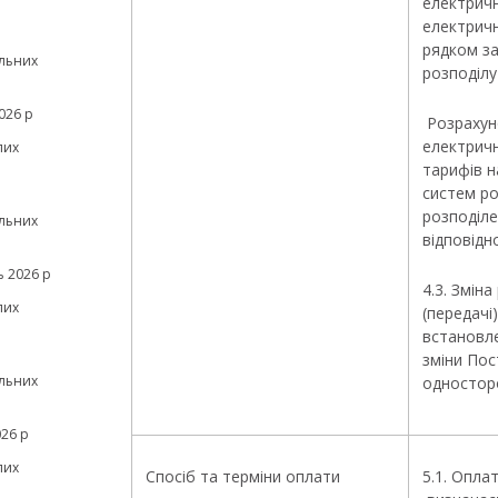
електричн
електрич
рядком за
льних
розподілу
026 р
Розрахуно
електричн
лих
тарифів н
систем ро
розподіле
льних
відповідн
 2026 р
4.3. Змін
лих
(передачі
встановл
зміни Пос
льних
одностор
26 р
лих
Спосіб та терміни оплати
5.1. Опла