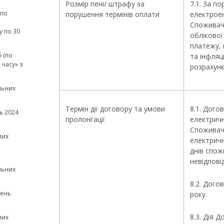
Розмір пені/ штрафу за
7.1. За п
(по
порушення термінів оплати
електроен
а
Споживач 
у по 30
облікової
платежу, 
 (по
та інфляц
часу» з
розрахун
льних
Термін дії договору та умови
8.1. Дого
ь 2024
пролонгації
електричн
Споживач
лих
електричн
днів спож
невідпові
льних
8.2. Дого
зень
року.
8.3. Дія 
лих