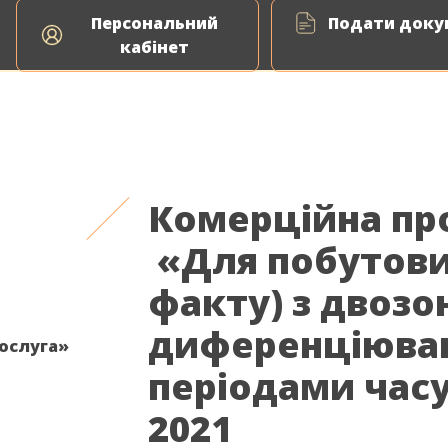
Персональний
Подати докум
ня природного газу
Енергоаудит
ВДЕ Сервіс
кабінет
Комерційна про
«Для побутови
факту) з двоз
диференціюва
послуга»
періодами часу
2021