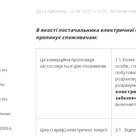
Дата публікації: 20-08-2021 о 15:51,
Останнє оно
В якості постачальника електричної
пропонує споживачам:
Ця комерційна пропозиція
1.1 Колек
застосовується для споживачів
особи, ст
 (по
побутових
розрахову
(по
розрахун
електри
забезпе
 (по
включають
льних
2026 р.
Ціна (тариф) електричної енергії
2.1. Відп