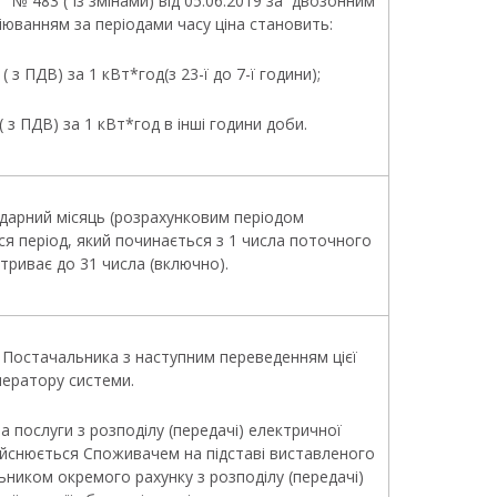
 із змінами) від 05.06.2019 за двозонним
юванням за періодами часу ціна становить:
 ( з ПДВ) за 1 кВт*год(з 23-ї до 7-ї години);
 ( з ПДВ) за 1 кВт*год в інші години доби.
ндарний місяць (розрахунковим періодом
я період, який починається з 1 числа поточного
 триває до 31 числа (включно).
з Постачальника з наступним переведенням цієї
ператору системи.
та послуги з розподілу (передачі) електричної
дійснюється Споживачем на підставі виставленого
ником окремого рахунку з розподілу (передачі)