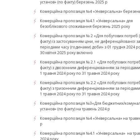
установ» (по факту) березень 2025 р
Комерційна пропозиція №4 «Універсальна» березень
Комерційна пропозиція №4.1 «Універсальна» для
безоблікового споживання березень 2025 року
Комерційна пропозиція № 2 «Для побутових потреб 
факту) із застосуванням ціни, не диференційованої з
періодами часу (годинами) доби» з 01 грудня 2024 р
30 квітня 2025 року включно
Комерційна пропозиція № 2.1 «Для побутових потреб
факту) з двозонним диференціюванням за періодами 
1 травня 2024 року по 31 травня 2024 року
Комерційна пропозиція № 2.2 «Для побутових потреб
факту) з тризонним диференціюванням за періодами 
1 травня 2024 року по 31 травня 2024 року
Комерційна пропозиція №3«Для бюджетних/комуна
установ» (по факту) на травень 2024 р
Комерційна пропозиція №4 «Універсальна» на траве
р
Комерційна пропозиція №4.1 «Універсальна» на тра
2024 року