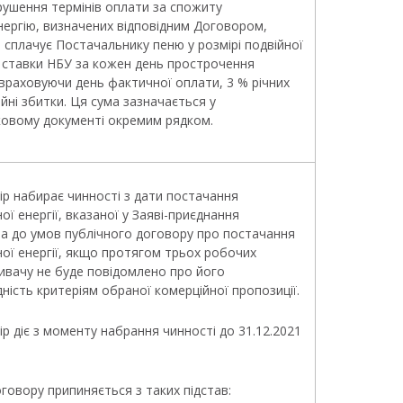
орушення термінів оплати за спожиту
ергію, визначених відповідним Договором,
сплачує Постачальнику пеню у розмірі подвійної
 ставки НБУ за кожен день прострочення
враховуючи день фактичної оплати, 3 % річних
ійні збитки. Ця сума зазначається у
ковому документі окремим рядком.
вір набирає чинності з дати постачання
ої енергії, вказаної у Заяві-приєднання
а до умов публічного договору про постачання
ої енергії, якщо протягом трьох робочих
ивачу не буде повідомлено про його
дність критеріям обраної комерційної пропозиції.
вір діє з моменту набрання чинності до 31.12.2021
Договору припиняється з таких підстав: