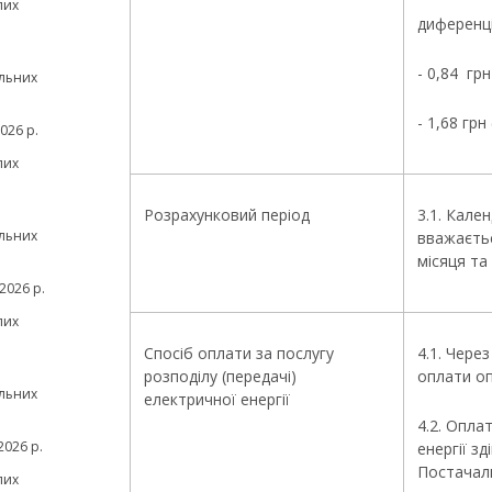
№ 483 (
лих
диференці
- 0,84 грн
льних
- 1,68 грн
026 р.
лих
Розрахунковий період
3.1. Кале
льних
вважаєтьс
місяця та
2026 р.
лих
Спосіб оплати за послугу
4.1. Чере
розподілу (передачі)
оплати о
льних
електричної енергії
4.2. Опла
026 р.
енергії з
Постачаль
лих