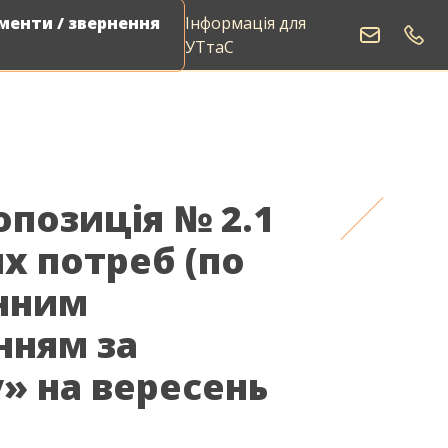
енти / звернення
Інформація для
Виклик електрика
УТтаС
позиція № 2.1
х потреб (по
онним
нням за
» на вересень