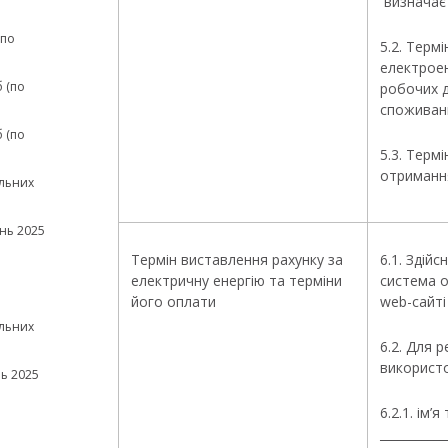
визначаєт
(по
5.2. Терм
електрое
 (по
робочих д
споживанн
 (по
5.3. Терм
отримання
льних
нь 2025
Термін виставлення рахунку за
6.1. Здій
електричну енергію та терміни
система о
його оплати
web-сайті
льних
6.2. Для 
використо
ь 2025
6.2.1. ім’
___________