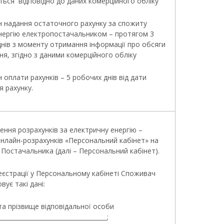
ься відповідно до даних комерційного обліку
ін надання остаточного рахунку за спожиту
нергію електропостачальником – протягом 3
нів з моменту отримання інформації про обсяги
я, згідно з даними комерційного обліку
ін оплати рахунків – 5 робочих днів від дати
 рахунку.
снення розрахунків за електричну енергію –
нлайн-розрахунків «Персональний кабінет» на
 Постачальника (далі – Персональний кабінет).
реєстрації у Персональному кабінеті Споживач
вує такі дані:
я та прізвище відповідальної особи
____________________________________;