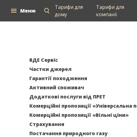
Тарифи для
Тарифи для
Меню
Для дому
Для компаній
Постачан
дому
компанії
ВДЕ Сервіс
Частки джерел
Гарантії походження
Активний споживач
Додаткові послуги від ПРЕТ
Комерційні пропозиції «Універсальна 
Комерційні пропозиції «Вільні ціни»
Страхування
Постачання природного газу