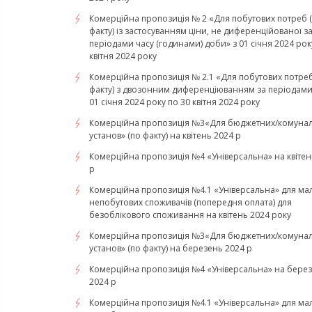
Комерційна пропозиція № 2 «Для побутових потреб 
факту) із застосуванням ціни, не диференційованої з
періодами часу (годинами) доби» з 01 січня 2024 рок
квітня 2024 року
Комерційна пропозиція № 2.1 «Для побутових потреб
факту) з двозонним диференціюванням за періодами 
01 січня 2024 року по 30 квітня 2024 року
Комерційна пропозиція №3«Для бюджетних/комуна
установ» (по факту) на квітень 2024 р
Комерційна пропозиція №4 «Універсальна» на квітен
р
Комерційна пропозиція №4.1 «Універсальна» для ма
непобутових споживачів (попередня оплата) для
безоблікового споживання на квітень 2024 року
Комерційна пропозиція №3«Для бюджетних/комуна
установ» (по факту) на березень 2024 р
Комерційна пропозиція №4 «Універсальна» на бере
2024 р
Комерційна пропозиція №4.1 «Універсальна» для ма