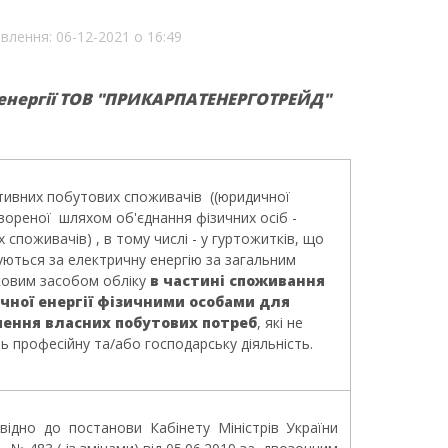
влення: 06-12-2021 о 16:49
 енергії ТОВ "ПРИКАРПАТЕНЕРГОТРЕЙД"
тивних побутових споживачів ((юридичної
вореної шляхом об'єднання фізичних осіб -
 споживачів) , в тому числі - у гуртожитків, що
ються за електричну енергію за загальним
ковим засобом обліку
в частині споживання
чної енергії фізичними особами для
чення власних побутових потреб
, які не
 професійну та/або господарську діяльність.
овідно до постанови Кабінету Міністрів України