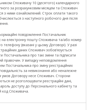
ьником Споживачу 10 (десятого) календарного
упного за розрахунковим місяцем та Споживач
ся з ними ознайомлений. Строк оплати такого
бчислюється з наступного робочого дня після
ення.
інформаційні повідомлення Постачальник
є на електронну пошту Споживача та/або номер
о телефону (вказані у цьому Договорі). У разі
страційних даних Споживач зобов’язується
и Постачальника про такі зміни та підписати
ий правочин. У випадку неповідомлення
ем Постачальника про зміну реєстраційних
дповідальність за невиконання або неналежне
я умов Договору несе Споживач. Сторони
ються не розголошувати реєстраційні дані,
ароль доступу до Персонального кабінету та
й код Споживача.