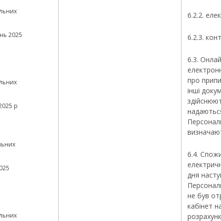
льних
6.2.2. еле
нь 2025
6.2.3. ко
6.3. Онла
електронн
про припи
льних
інші доку
здійснюют
2025 р
надаютьс
Персональ
визначают
льних
6.4. Спож
електричн
025
дня насту
Персональ
не був о
кабінет н
льних
розрахунк