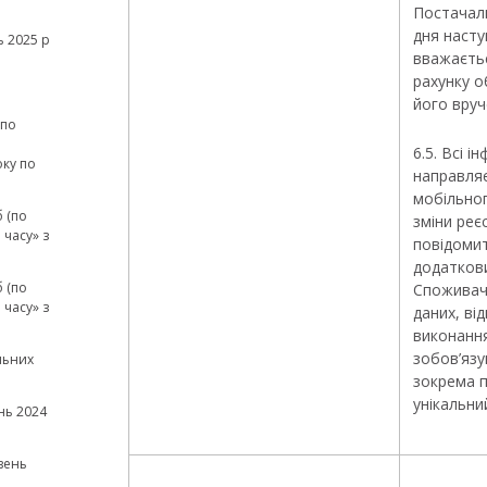
Постачал
дня наст
 2025 р
вважаєть
рахунку о
його вруч
(по
а
6.5. Всі 
оку по
направля
мобільног
 (по
зміни реє
часу» з
повідомит
додатков
 (по
Споживач
часу» з
даних, ві
виконанн
зобов’язу
льних
зокрема п
унікальни
нь 2024
вень