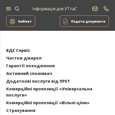
Інформація для УТтаС
Постачання
Для
Для
природного
Енергоа
дому
компаній
газу
Кабінет
Подати документи
ВДЕ Сервіс
Частки джерел
Гарантії походження
Активний споживач
Додаткові послуги від ПРЕТ
Комерційні пропозиції «Універсальна
послуга»
Комерційні пропозиції «Вільні ціни»
Страхування