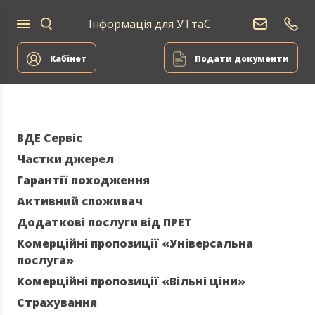
Інформація для УТтаС
Постачання
Для
Для
природного
Енергоа
дому
компаній
газу
Кабінет
Подати документи
ВДЕ Сервіс
Частки джерел
Гарантії походження
Активний споживач
Додаткові послуги від ПРЕТ
Комерційні пропозиції «Універсальна
послуга»
Комерційні пропозиції «Вільні ціни»
Страхування