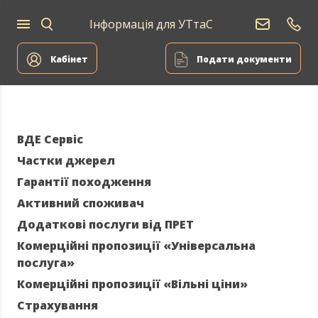
Інформація для УТтаС
Постачання
Для
Для
природного
Енергоа
дому
компаній
газу
Кабінет
Подати документи
ВДЕ Сервіс
Частки джерел
Гарантії походження
Активний споживач
Додаткові послуги від ПРЕТ
Комерційні пропозиції «Універсальна
послуга»
Комерційні пропозиції «Вільні ціни»
Страхування