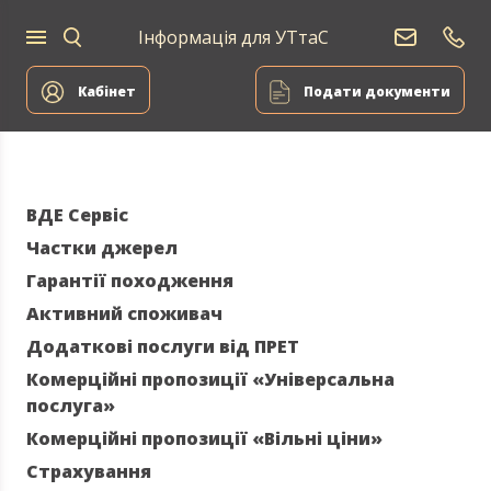
Інформація для УТтаС
Постачання
Для
Для
природного
Енергоа
дому
компаній
газу
Кабінет
Подати документи
ВДЕ Сервіс
Частки джерел
Гарантії походження
Активний споживач
Додаткові послуги від ПРЕТ
Комерційні пропозиції «Універсальна
послуга»
Комерційні пропозиції «Вільні ціни»
Страхування