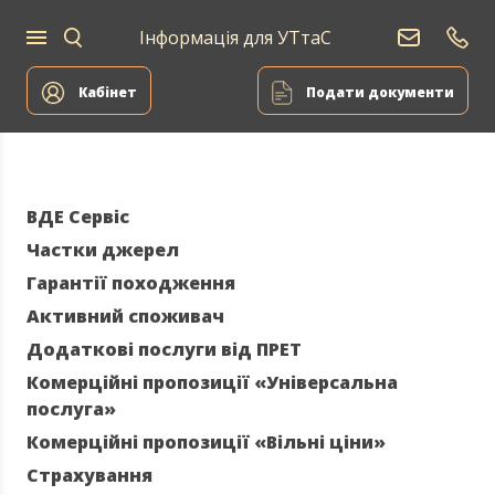
Інформація для УТтаС
Постачання
Для
Для
природного
Енергоа
дому
компаній
газу
Кабінет
Подати документи
ВДЕ Сервіс
Частки джерел
Гарантії походження
Активний споживач
Додаткові послуги від ПРЕТ
Комерційні пропозиції «Універсальна
послуга»
Комерційні пропозиції «Вільні ціни»
Страхування