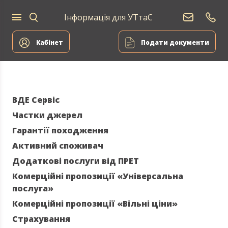
Інформація для УТтаС
Постачання
Для
Для
природного
Енергоа
дому
компаній
газу
Кабінет
Подати документи
ВДЕ Сервіс
Частки джерел
Гарантії походження
Активний споживач
Додаткові послуги від ПРЕТ
Комерційні пропозиції «Універсальна
послуга»
Комерційні пропозиції «Вільні ціни»
Страхування