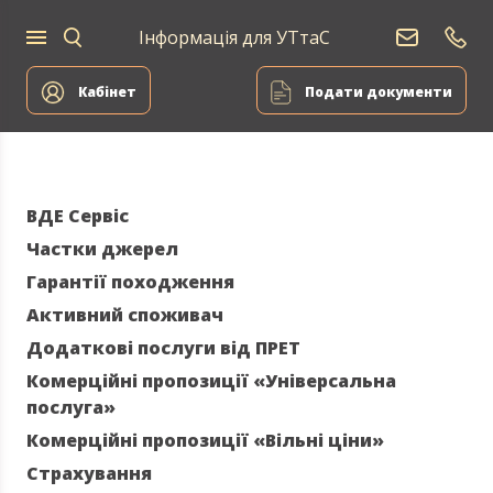
Інформація для УТтаС
Постачання
Для
Для
природного
Енергоа
дому
компаній
газу
Кабінет
Подати документи
ВДЕ Сервіс
Частки джерел
Гарантії походження
Активний споживач
Додаткові послуги від ПРЕТ
Комерційні пропозиції «Універсальна
послуга»
Комерційні пропозиції «Вільні ціни»
Страхування