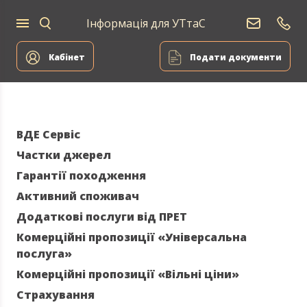
Інформація для УТтаС
Постачання
Для
Для
природного
Енергоа
дому
компаній
газу
Кабінет
Подати документи
ВДЕ Сервіс
Частки джерел
Гарантії походження
Активний споживач
Додаткові послуги від ПРЕТ
Комерційні пропозиції «Універсальна
послуга»
Комерційні пропозиції «Вільні ціни»
Страхування