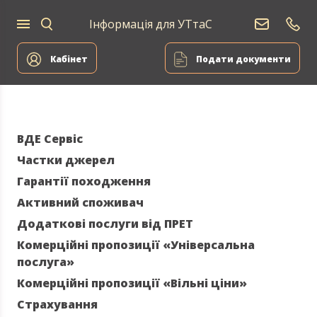
Інформація для УТтаС
Постачання
Для
Для
природного
Енергоа
дому
компаній
газу
Кабінет
Подати документи
ВДЕ Сервіс
Частки джерел
Гарантії походження
Активний споживач
Додаткові послуги від ПРЕТ
Комерційні пропозиції «Універсальна
послуга»
Комерційні пропозиції «Вільні ціни»
Страхування