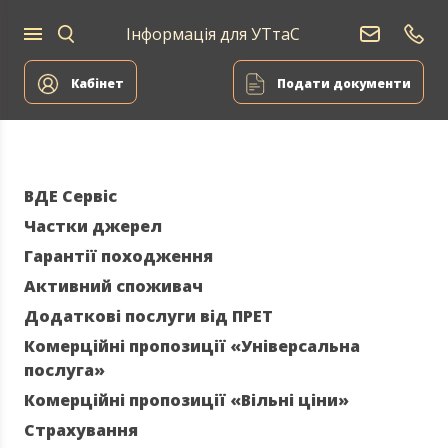
Інформація для УТтаС
Постачання
Для
Для
природного
Енергоа
дому
компаній
газу
Кабінет
Подати документи
ВДЕ Сервіс
Частки джерел
Гарантії походження
Активний споживач
Додаткові послуги від ПРЕТ
Комерційні пропозиції «Універсальна
послуга»
Комерційні пропозиції «Вільні ціни»
Страхування