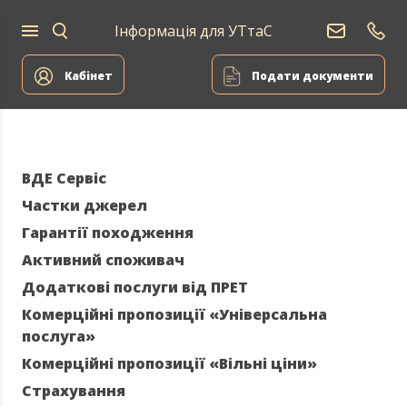
Інформація для УТтаС
Постачання
Для
Для
природного
Енергоа
дому
компаній
газу
Кабінет
Подати документи
ВДЕ Сервіс
Частки джерел
Гарантії походження
Активний споживач
Додаткові послуги від ПРЕТ
Комерційні пропозиції «Універсальна
послуга»
Комерційні пропозиції «Вільні ціни»
Страхування