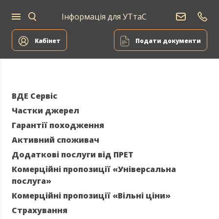
Інформація для УТтаС
Постачання
Для
Для
природного
Енергоа
дому
компаній
газу
Кабінет
Подати документи
ВДЕ Сервіс
Частки джерел
Гарантії походження
Активний споживач
Додаткові послуги від ПРЕТ
Комерційні пропозиції «Універсальна
послуга»
Комерційні пропозиції «Вільні ціни»
Страхування