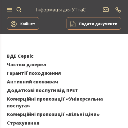
Інформація для УТтаС
Постачання
Для
Для
природного
Енергоа
дому
компаній
газу
Кабінет
Подати документи
ВДЕ Сервіс
Частки джерел
Гарантії походження
Активний споживач
Додаткові послуги від ПРЕТ
Комерційні пропозиції «Універсальна
послуга»
Комерційні пропозиції «Вільні ціни»
Страхування