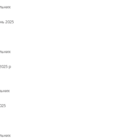
льних
нь 2025
льних
2025 р
льних
025
льних