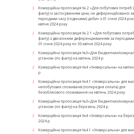
Комерційна пропозиція № 2 «Для побутових потреб 
факту) із застосуванням ціни, не диференційованої з
періодами часу (годинами) доби» з 01 січня 2024 рок
квітня 2024 року
Комерційна пропозиція № 2.1 «Для побутових потреб
факту) з двозонним диференціюванням за періодами 
01 січня 2024 року по 30 квітня 2024 року
Комерційна пропозиція №3«Для бюджетних/комуна
установ» (по факту) на квітень 2024 р
Комерційна пропозиція №4 «Універсальна» на квітен
р
Комерційна пропозиція №4.1 «Універсальна» для ма
непобутових споживачів (попередня оплата) для
безоблікового споживання на квітень 2024 року
Комерційна пропозиція №3«Для бюджетних/комуна
установ» (по факту) на березень 2024 р
Комерційна пропозиція №4 «Універсальна» на бере
2024 р
Комерційна пропозиція №4.1 «Універсальна» для ма