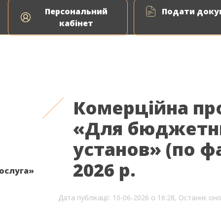
Персональний
Подати докум
ня природного газу
Енергоаудит
ВДЕ Сервіс
кабінет
Комерційна пр
«Для бюджетн
установ» (по ф
2026 р.
послуга»
Дата публікації: 10-06-2026 о 16:28,
Останнє оно