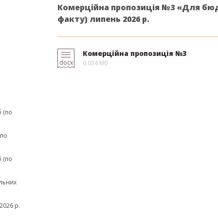
Комерційна пропозиція №3 «Для бю
факту) липень 2026 р.
Комерційна пропозиція №3
docx
0.034 Мб
 (по
(по
 (по
льних
2026 р.