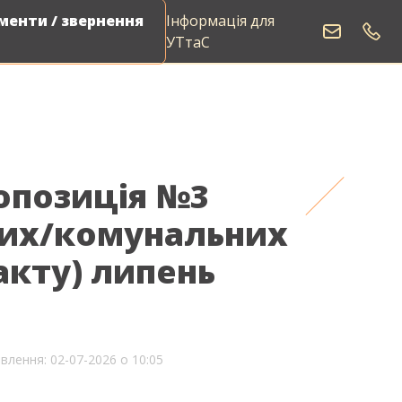
енти / звернення
Інформація для
Виклик електрика
УТтаС
опозиція №3
их/комунальних
акту) липень
влення: 02-07-2026 о 10:05