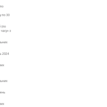
(по
а
у по 30
 (по
часу» з
льних
ь 2024
лих
льних
зень
лих