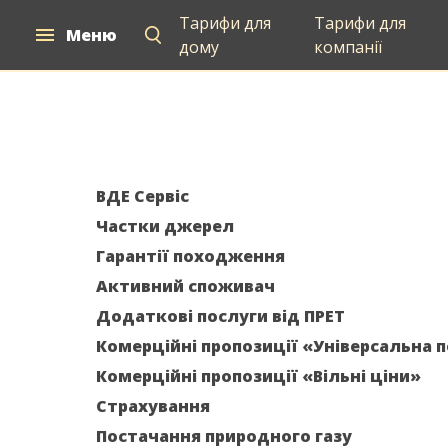
Тарифи для
Тарифи для
Меню
Для дому
Для компаній
Постачан
дому
компанії
ВДЕ Сервіс
Частки джерел
Гарантії походження
Активний споживач
Додаткові послуги від ПРЕТ
Комерційні пропозиції «Універсальна 
Комерційні пропозиції «Вільні ціни»
Страхування
Постачання природного газу