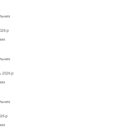
льних
026 р
лих
льних
 2026 р
лих
льних
26 р
лих