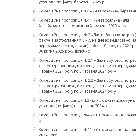
установ» (по факту) березень 2025 р
Комерційна пропозиція №4 «Універсальна» березень
Комерційна пропозиція №4.1 «Універсальна» для
безоблікового споживання березень 2025 року
Комерційна пропозиція № 2 «Для побутових потреб 
факту) із застосуванням ціни, не диференційованої з
періодами часу (годинами) доби» з 01 грудня 2024 р
30 квітня 2025 року включно
Комерційна пропозиція № 2.1 «Для побутових потреб
факту) з двозонним диференціюванням за періодами 
1 травня 2024 року по 31 травня 2024 року
Комерційна пропозиція № 2.2 «Для побутових потреб
факту) з тризонним диференціюванням за періодами 
1 травня 2024 року по 31 травня 2024 року
Комерційна пропозиція №3«Для бюджетних/комуна
установ» (по факту) на травень 2024 р
Комерційна пропозиція №4 «Універсальна» на траве
р
Комерційна пропозиція №4.1 «Універсальна» на тра
2024 року