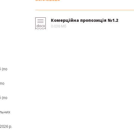
Комерційна пропозиція №1.2
docx
0.038 Мб
 (по
(по
 (по
льних
2026 р.