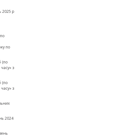
 2025 р
(по
а
оку по
 (по
часу» з
 (по
часу» з
льних
нь 2024
вень