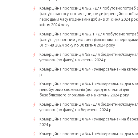
Комерційна пропозиція № 2 «Для побутових потреб 
факту) із застосуванням ціни, не диференційованої з
періодами часу (годинами) доби» з 01 січня 2024 рок
квітня 2024 року
Комерційна пропозиція № 2.1 «Для побутових потреб
факту) з двозонним диференціюванням за періодами 
01 січня 2024 року по 30 квітня 2024 року
Комерційна пропозиція №3«Для бюджетних/комуна
установ» (по факту) на квітень 2024 р
Комерційна пропозиція №4 «Універсальна» на квітен
р
Комерційна пропозиція №4.1 «Універсальна» для ма
непобутових споживачів (попередня оплата) для
безоблікового споживання на квітень 2024 року
Комерційна пропозиція №3«Для бюджетних/комуна
установ» (по факту) на березень 2024 р
Комерційна пропозиція №4 «Універсальна» на бере
2024 р
Комерційна пропозиція №4.1 «Універсальна» для ма