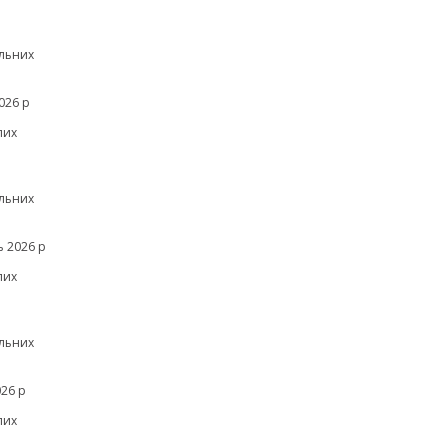
льних
026 р
лих
льних
 2026 р
лих
льних
26 р
лих