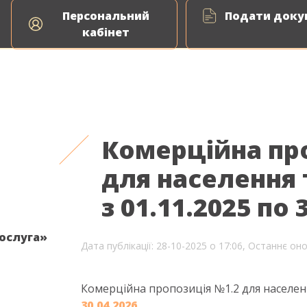
Персональний
Подати докум
ня природного газу
Енергоаудит
ВДЕ Сервіс
кабінет
Комерційна пр
для населення 
з 01.11.2025 по 
послуга»
Дата публікації: 28-10-2025 о 17:06,
Останнє оно
Комерційна пропозиція №1.2 для населен
30.04.2026