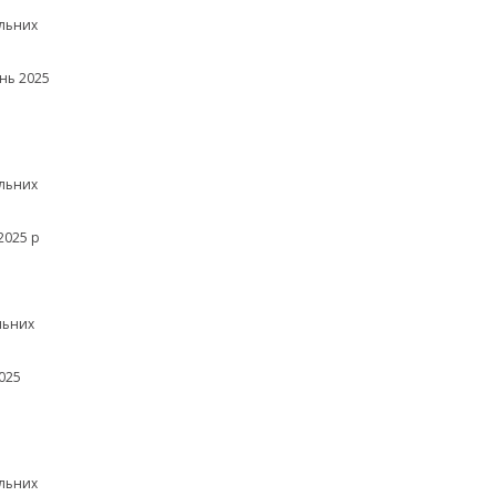
льних
нь 2025
льних
2025 р
льних
025
льних