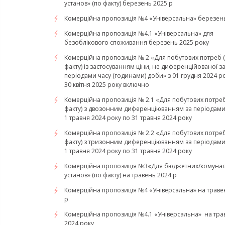
установ» (по факту) березень 2025 р
Комерційна пропозиція №4 «Універсальна» березень
Комерційна пропозиція №4.1 «Універсальна» для
безоблікового споживання березень 2025 року
Комерційна пропозиція № 2 «Для побутових потреб 
факту) із застосуванням ціни, не диференційованої з
періодами часу (годинами) доби» з 01 грудня 2024 р
30 квітня 2025 року включно
Комерційна пропозиція № 2.1 «Для побутових потреб
факту) з двозонним диференціюванням за періодами 
1 травня 2024 року по 31 травня 2024 року
Комерційна пропозиція № 2.2 «Для побутових потреб
факту) з тризонним диференціюванням за періодами 
1 травня 2024 року по 31 травня 2024 року
Комерційна пропозиція №3«Для бюджетних/комуна
установ» (по факту) на травень 2024 р
Комерційна пропозиція №4 «Універсальна» на траве
р
Комерційна пропозиція №4.1 «Універсальна» на тра
2024 року