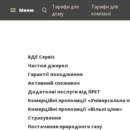
Тарифи для
Тарифи для
Меню
Для дому
Для компаній
Постачан
дому
компанії
ВДЕ Сервіс
Частки джерел
Гарантії походження
Активний споживач
Додаткові послуги від ПРЕТ
Комерційні пропозиції «Універсальна 
Комерційні пропозиції «Вільні ціни»
Страхування
Постачання природного газу