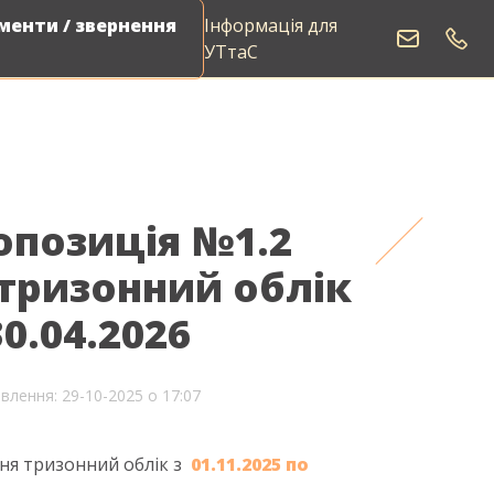
енти / звернення
Інформація для
Виклик електрика
УТтаС
опозиція №1.2
тризонний облік
30.04.2026
влення: 29-10-2025 о 17:07
ня тризонний облік з
01.11.2025 по