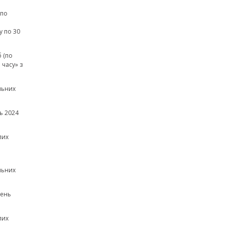
(по
а
у по 30
 (по
часу» з
льних
ь 2024
лих
льних
зень
лих