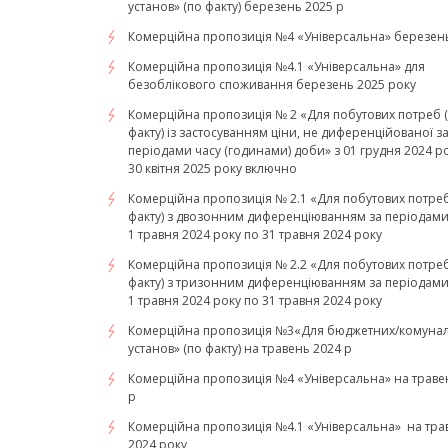
установ» (по факту) березень 2025 р
Комерційна пропозиція №4 «Універсальна» березень
Комерційна пропозиція №4.1 «Універсальна» для
безоблікового споживання березень 2025 року
Комерційна пропозиція № 2 «Для побутових потреб 
факту) із застосуванням ціни, не диференційованої з
періодами часу (годинами) доби» з 01 грудня 2024 р
30 квітня 2025 року включно
Комерційна пропозиція № 2.1 «Для побутових потреб
факту) з двозонним диференціюванням за періодами 
1 травня 2024 року по 31 травня 2024 року
Комерційна пропозиція № 2.2 «Для побутових потреб
факту) з тризонним диференціюванням за періодами 
1 травня 2024 року по 31 травня 2024 року
Комерційна пропозиція №3«Для бюджетних/комуна
установ» (по факту) на травень 2024 р
Комерційна пропозиція №4 «Універсальна» на траве
р
Комерційна пропозиція №4.1 «Універсальна» на тра
2024 року