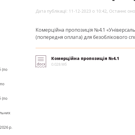
Дата публікації: 11-12-2023 о 10:42,
Останнє оно
Комерційна пропозиція №4.1 «Універсал
(попередня оплата) для безоблікового сп
Комерційна пропозиція №4.1
docx
0.028 Мб
 (по
(по
 (по
льних
2026 р.