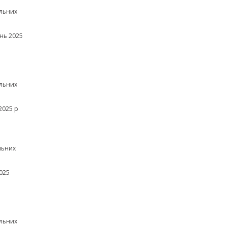
льних
нь 2025
льних
2025 р
льних
025
льних