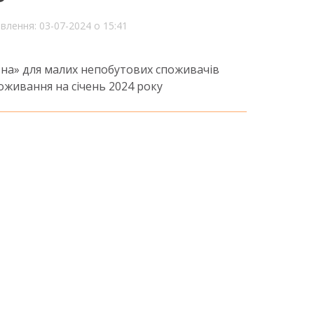
влення: 03-07-2024 о 15:41
ьна» для малих непобутових споживачів
оживання на січень 2024 року