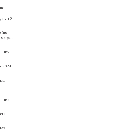
(по
а
у по 30
 (по
часу» з
льних
ь 2024
лих
льних
зень
лих