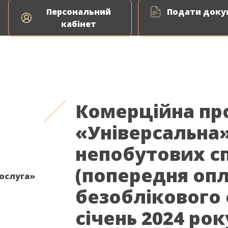
Персональний
Подати докум
ня природного газу
Енергоаудит
ВДЕ Сервіс
кабінет
Комерційна пр
«Універсальна
непобутових с
(попередня опл
послуга»
безоблікового
січень 2024 рок