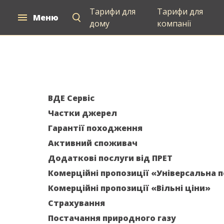
Тарифи для
Тарифи для
Меню
Для дому
Для компаній
Постачан
дому
компанії
ВДЕ Сервіс
Частки джерел
Гарантії походження
Активний споживач
Додаткові послуги від ПРЕТ
Комерційні пропозиції «Універсальна 
Комерційні пропозиції «Вільні ціни»
Страхування
Постачання природного газу