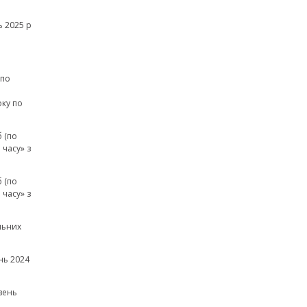
 2025 р
(по
а
оку по
 (по
часу» з
 (по
часу» з
льних
нь 2024
вень