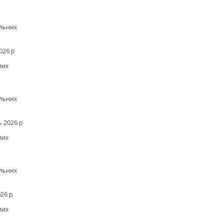
льних
026 р
лих
льних
 2026 р
лих
льних
26 р
лих