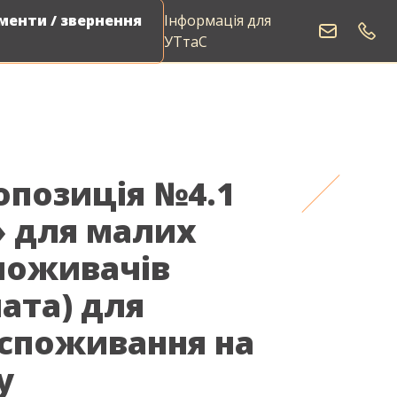
енти / звернення
Інформація для
Виклик електрика
УТтаС
опозиція №4.1
» для малих
поживачів
ата) для
 споживання на
у