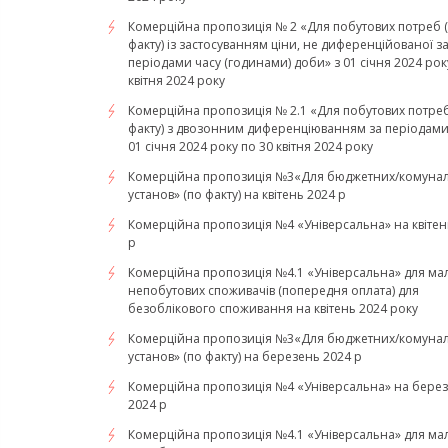
Комерційна пропозиція № 2 «Для побутових потреб 
факту) із застосуванням ціни, не диференційованої з
періодами часу (годинами) доби» з 01 січня 2024 рок
квітня 2024 року
Комерційна пропозиція № 2.1 «Для побутових потреб
факту) з двозонним диференціюванням за періодами 
01 січня 2024 року по 30 квітня 2024 року
Комерційна пропозиція №3«Для бюджетних/комуна
установ» (по факту) на квітень 2024 р
Комерційна пропозиція №4 «Універсальна» на квітен
р
Комерційна пропозиція №4.1 «Універсальна» для ма
непобутових споживачів (попередня оплата) для
безоблікового споживання на квітень 2024 року
Комерційна пропозиція №3«Для бюджетних/комуна
установ» (по факту) на березень 2024 р
Комерційна пропозиція №4 «Універсальна» на бере
2024 р
Комерційна пропозиція №4.1 «Універсальна» для ма