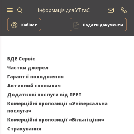
Інформація для УТтаС
Постачання
Для
Для
природного
Енергоа
дому
компаній
газу
Кабінет
Подати документи
ВДЕ Сервіс
Частки джерел
Гарантії походження
Активний споживач
Додаткові послуги від ПРЕТ
Комерційні пропозиції «Універсальна
послуга»
Комерційні пропозиції «Вільні ціни»
Страхування