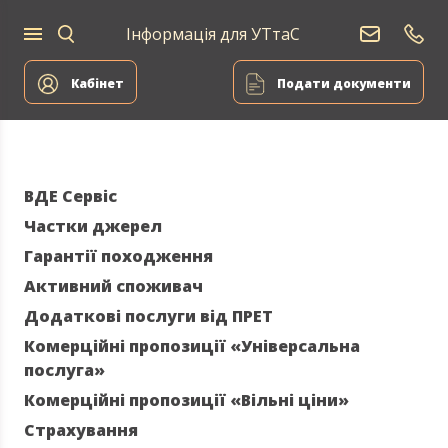
Інформація для УТтаС
Постачання
Для
Для
природного
Енергоа
дому
компаній
газу
Кабінет
Подати документи
ВДЕ Сервіс
Частки джерел
Гарантії походження
Активний споживач
Додаткові послуги від ПРЕТ
Комерційні пропозиції «Універсальна
послуга»
Комерційні пропозиції «Вільні ціни»
Страхування