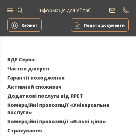
Інформація для УТтаС
Постачання
Для
Для
природного
Енергоа
дому
компаній
газу
Кабінет
Подати документи
ВДЕ Сервіс
Частки джерел
Гарантії походження
Активний споживач
Додаткові послуги від ПРЕТ
Комерційні пропозиції «Універсальна
послуга»
Комерційні пропозиції «Вільні ціни»
Страхування