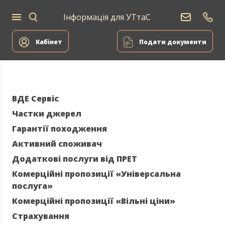
Інформація для УТтаС
Постачання
Для
Для
природного
Енергоа
дому
компаній
газу
Кабінет
Подати документи
ВДЕ Сервіс
Частки джерел
Гарантії походження
Активний споживач
Додаткові послуги від ПРЕТ
Комерційні пропозиції «Універсальна
послуга»
Комерційні пропозиції «Вільні ціни»
Страхування